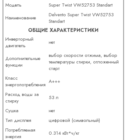
Модель
Super Twist VW52753 Standart
Delvento Super Twist VW52753
Наименование
Standart
ОБЩИЕ ХАРАКТЕРИСТИКИ
Инверторный
нет
двигатель
выбор скорости отжима, выбор
Дополнительные
температуры стирки, отложенный
функции
старт
Класс
A+++
энергопотребления
Расход воды за
53 л
стирку
Сушка
нет
Тип дисплея
цифровой (символьный)
Потребляемая
0.314 кВт*ч/кг
энергия