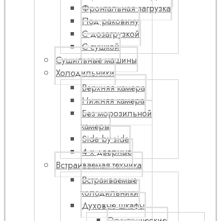
Фронтальная загрузка
Под раковину
С дозагрузкой
С сушкой
Сушильные машины
Холодильники
Верхняя камера
Нижняя камера
Без морозильной
камеры
Side by side
4-х дверные
Встраиваемая техника
Встраиваемые
холодильники
Духовые шкафы
Электрические