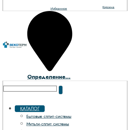
Корзина
Избранное
Определение...
КАТАЛОГ
Бытовые сплит-системы
Мульти-сплит системы