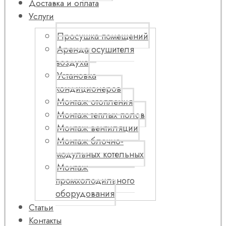
Доставка и оплата
Услуги
Просушка помещений
Аренда осушителя
воздуха
Установка
кондиционеров
Монтаж отопления
Монтаж теплых полов
Монтаж вентиляции
Монтаж блочно-
модульных котельных
Монтаж
промхолодильного
оборудования
Статьи
Контакты