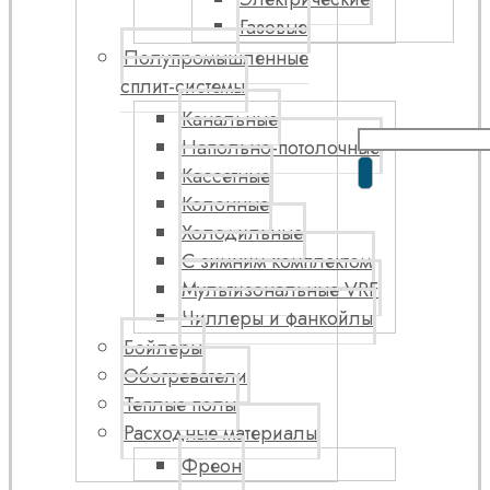
Газовые
Полупромышленные
сплит-системы
Канальные
Напольно-потолочные
Кассетные
Колонные
Холодильные
С зимним комплектом
Мультизональные VRF
Чиллеры и фанкойлы
Бойлеры
Обогреватели
Теплые полы
Расходные материалы
Фреон