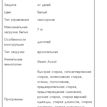
Защита
от детей
Цвет
белый
Тип управления
сенсорное
Максимальная
7 кг
загрузка белья
Особенности
дисплей
конструкции
Тип загрузки
фронтальная
Уникальные
Steam Assist
технологии
быстрая стирка, гипоаллергенная
стирка, интенсивная стирка,
отжим, полоскание,
предварительная стирка,
предотвращение сминания,
ручная стирка, стирка верхней
Программы
одежды, стирка джинсов, стирка
синтетики, стирка смешанных