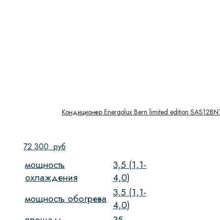
Кондиционер Energolux Bern limited edition SAS12BN
72 300
руб
мощность
3,5 (1,1-
охлаждения
4,0)
3,5 (1,1-
мощность обогрева
4,0)
площадь
35