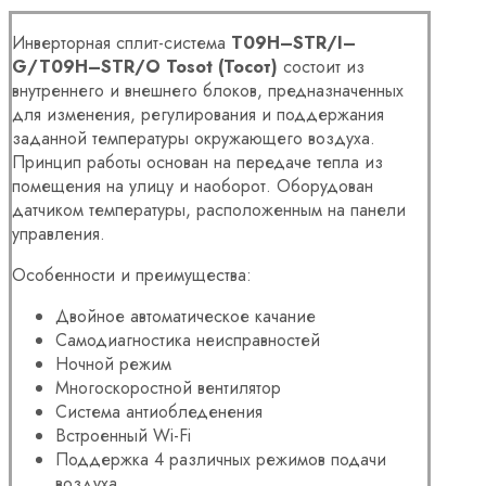
Инверторная cплит-система
T
09
H
–
STR
/
I
–
G
/
T
09
H
–
STR
/
O
Tosot
(Тосот)
состоит из
внутреннего и внешнего блоков, предназначенных
для изменения, регулирования и поддержания
заданной температуры окружающего воздуха.
Принцип работы основан на передаче тепла из
помещения на улицу и наоборот. Оборудован
датчиком температуры, расположенным на панели
управления.
Особенности и преимущества:
Двойное автоматическое качание
Самодиагностика неисправностей
Ночной режим
Многоскоростной вентилятор
Система антиобледенения
Встроенный Wi-Fi
Поддержка 4 различных режимов подачи
воздуха