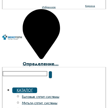
Корзина
Избранное
Определение...
КАТАЛОГ
Бытовые сплит-системы
Мульти-сплит системы