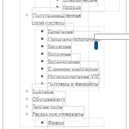
Газовые
Полупромышленные
сплит-системы
Канальные
Напольно-потолочные
Кассетные
Колонные
Холодильные
С зимним комплектом
Мультизональные VRF
Чиллеры и фанкойлы
Бойлеры
Обогреватели
Теплые полы
Расходные материалы
Фреон