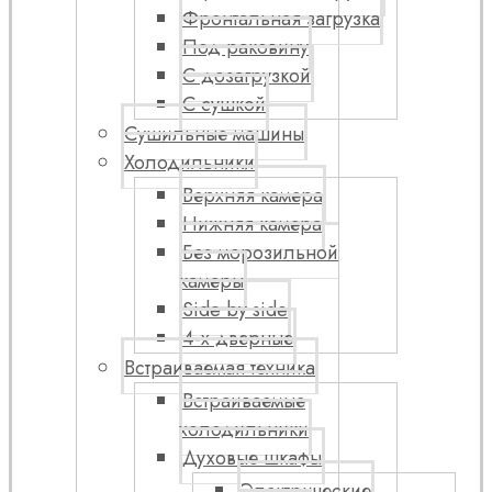
Фронтальная загрузка
Под раковину
С дозагрузкой
С сушкой
Сушильные машины
Холодильники
Верхняя камера
Нижняя камера
Без морозильной
камеры
Side by side
4-х дверные
Встраиваемая техника
Встраиваемые
холодильники
Духовые шкафы
Электрические