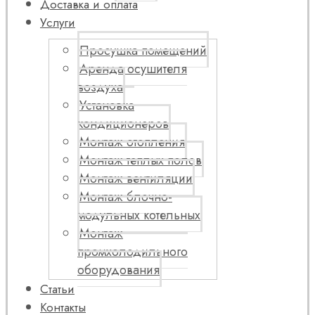
Доставка и оплата
Услуги
Просушка помещений
Аренда осушителя
воздуха
Установка
кондиционеров
Монтаж отопления
Монтаж теплых полов
Монтаж вентиляции
Монтаж блочно-
модульных котельных
Монтаж
промхолодильного
оборудования
Статьи
Контакты