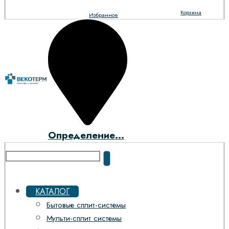
Корзина
Избранное
Определение...
КАТАЛОГ
Бытовые сплит-системы
Мульти-сплит системы