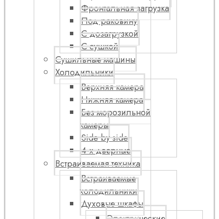
Фронтальная загрузка
Под раковину
С дозагрузкой
С сушкой
Сушильные машины
Холодильники
Верхняя камера
Нижняя камера
Без морозильной
камеры
Side by side
4-х дверные
Встраиваемая техника
Встраиваемые
холодильники
Духовые шкафы
Электрические