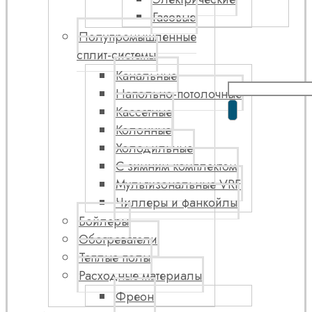
Газовые
Полупромышленные
сплит-системы
Канальные
Напольно-потолочные
Кассетные
Колонные
Холодильные
С зимним комплектом
Мультизональные VRF
Чиллеры и фанкойлы
Бойлеры
Обогреватели
Теплые полы
Расходные материалы
Фреон