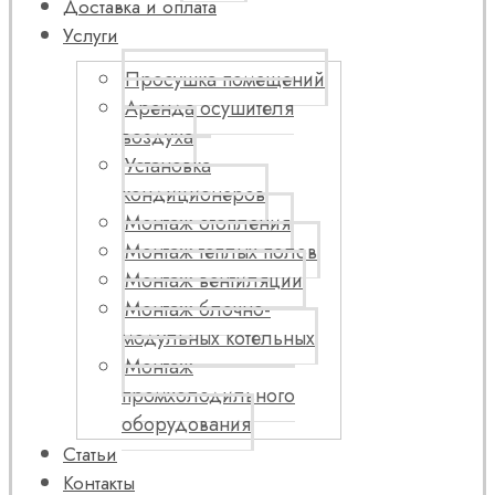
Доставка и оплата
Услуги
Просушка помещений
Аренда осушителя
воздуха
Установка
кондиционеров
Монтаж отопления
Монтаж теплых полов
Монтаж вентиляции
Монтаж блочно-
модульных котельных
Монтаж
промхолодильного
оборудования
Статьи
Контакты