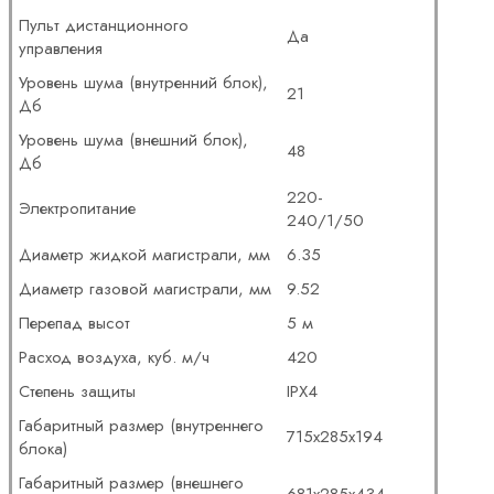
Пульт дистанционного
Да
управления
Уровень шума (внутренний блок),
21
Дб
Уровень шума (внешний блок),
48
Дб
220-
Электропитание
240/1/50
Диаметр жидкой магистрали, мм
6.35
Диаметр газовой магистрали, мм
9.52
Перепад высот
5 м
Расход воздуха, куб. м/ч
420
Степень защиты
IPX4
Габаритный размер (внутреннего
715х285х194
блока)
Габаритный размер (внешнего
681х285х434