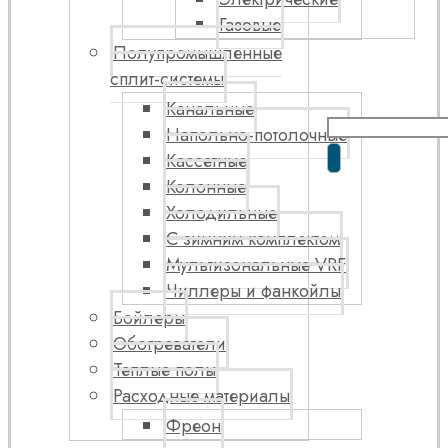
Газовые
Полупромышленные
сплит-системы
Канальные
Напольно-потолочные
Кассетные
Колонные
Холодильные
С зимним комплектом
Мультизональные VRF
Чиллеры и фанкойлы
Бойлеры
Обогреватели
Теплые полы
Расходные материалы
Фреон