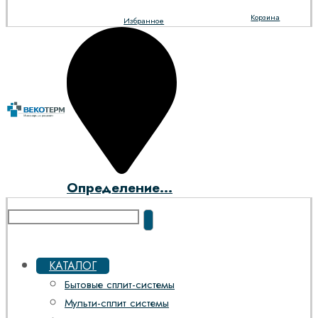
Корзина
Избранное
Определение...
КАТАЛОГ
Бытовые сплит-системы
Мульти-сплит системы