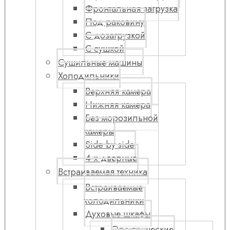
Фронтальная загрузка
Под раковину
С дозагрузкой
С сушкой
Сушильные машины
Холодильники
Верхняя камера
Нижняя камера
Без морозильной
камеры
Side by side
4-х дверные
Встраиваемая техника
Встраиваемые
холодильники
Духовые шкафы
Электрические