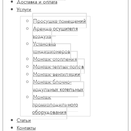
Доставка и оплата
Услуги
Просушка помещений
Аренда осушителя
воздуха
Установка
кондиционеров
Монтаж отопления
Монтаж теплых полов
Монтаж вентиляции
Монтаж блочно-
модульных котельных
Монтаж
промхолодильного
оборудования
Статьи
Контакты