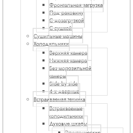
Фронтальная загрузка
Под раковину
С дозагрузкой
С сушкой
Сушильные машины
Холодильники
Верхняя камера
Нижняя камера
Без морозильной
камеры
Side by side
4-х дверные
Встраиваемая техника
Встраиваемые
холодильники
Духовые шкафы
Электрические