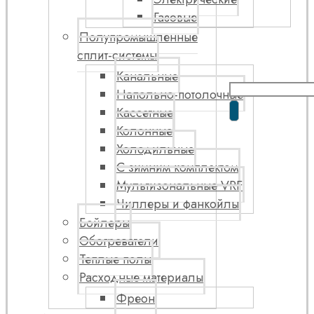
Газовые
Полупромышленные
сплит-системы
Канальные
Напольно-потолочные
Кассетные
Колонные
Холодильные
С зимним комплектом
Мультизональные VRF
Чиллеры и фанкойлы
Бойлеры
Обогреватели
Теплые полы
Расходные материалы
Фреон