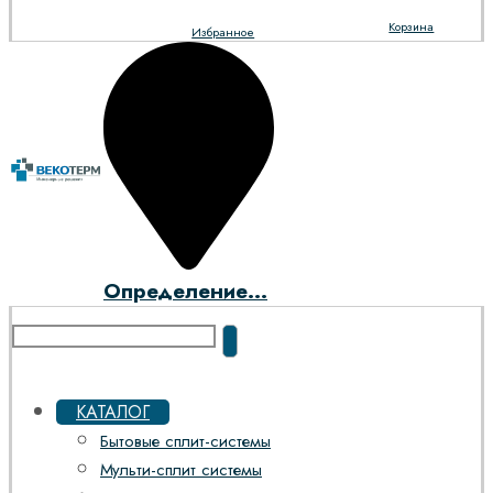
Корзина
Избранное
Определение...
КАТАЛОГ
Бытовые сплит-системы
Мульти-сплит системы