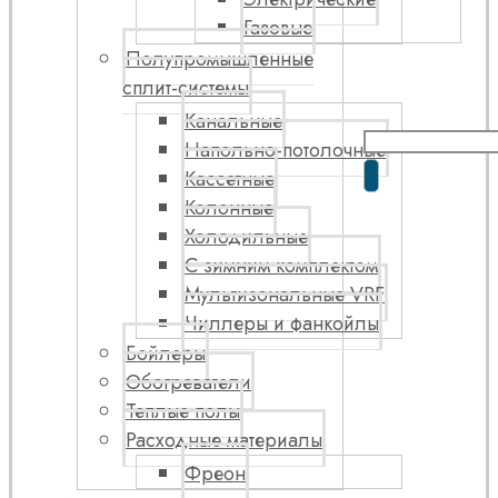
Газовые
Полупромышленные
сплит-системы
Канальные
Напольно-потолочные
Кассетные
Колонные
Холодильные
С зимним комплектом
Мультизональные VRF
Чиллеры и фанкойлы
Бойлеры
Обогреватели
Теплые полы
Расходные материалы
Фреон