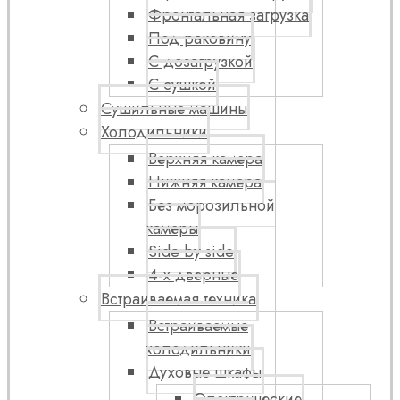
Фронтальная загрузка
Под раковину
С дозагрузкой
С сушкой
Сушильные машины
Холодильники
Верхняя камера
Нижняя камера
Без морозильной
камеры
Side by side
4-х дверные
Встраиваемая техника
Встраиваемые
холодильники
Духовые шкафы
Электрические