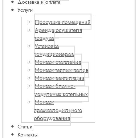
Доставка и оплата
Услуги
Просушка помещений
Аренда осушителя
воздуха
Установка
кондиционеров
Монтаж отопления
Монтаж теплых полов
Монтаж вентиляции
Монтаж блочно-
модульных котельных
Монтаж
промхолодильного
оборудования
Статьи
Контакты