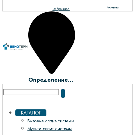
Корзина
Избранное
Определение...
КАТАЛОГ
Бытовые сплит-системы
Мульти-сплит системы