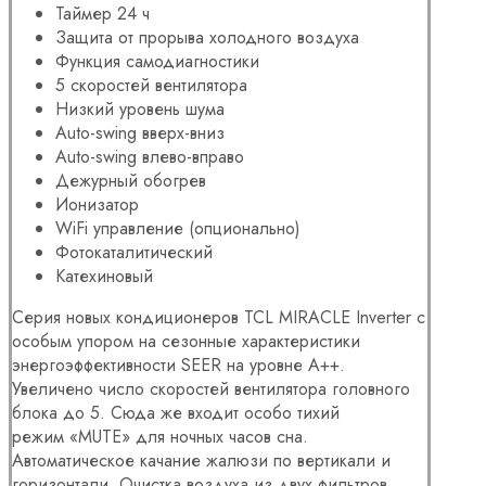
Таймер 24 ч
Защита от прорыва холодного воздуха
Функция самодиагностики
5 скоростей вентилятора
Низкий уровень шума
Auto-swing вверх-вниз
Auto-swing влево-вправо
Дежурный обогрев
Ионизатор
WiFi управление (опционально)
Фотокаталитический
Катехиновый
Серия новых кондиционеров TCL MIRACLE Inverter с
особым упором на сезонные характеристики
энергоэффективности SEER на уровне A++.
Увеличено число скоростей вентилятора головного
блока до 5. Сюда же входит особо тихий
режим «MUTE» для ночных часов сна.
Автоматическое качание жалюзи по вертикали и
горизонтали. Очистка воздуха из двух фильтров