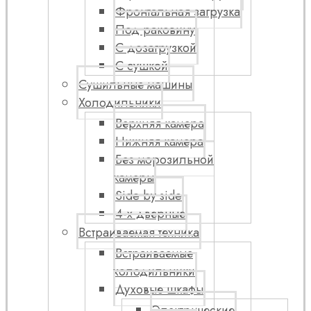
Фронтальная загрузка
Под раковину
С дозагрузкой
С сушкой
Сушильные машины
Холодильники
Верхняя камера
Нижняя камера
Без морозильной
камеры
Side by side
4-х дверные
Встраиваемая техника
Встраиваемые
холодильники
Духовые шкафы
Электрические