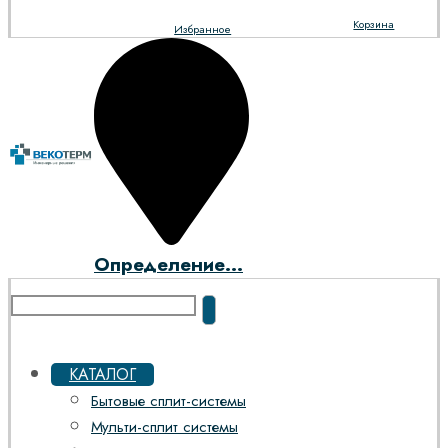
Корзина
Избранное
Определение...
КАТАЛОГ
Бытовые сплит-системы
Мульти-сплит системы