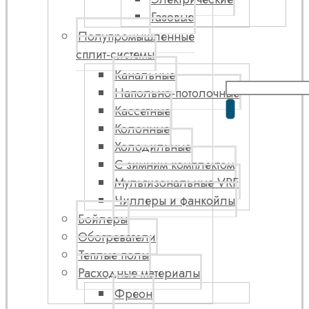
Газовые
Полупромышленные
сплит-системы
Канальные
Напольно-потолочные
Кассетные
Колонные
Холодильные
С зимним комплектом
Мультизональные VRF
Чиллеры и фанкойлы
Бойлеры
Обогреватели
Теплые полы
Расходные материалы
Фреон