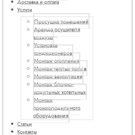
Доставка и оплата
Услуги
Просушка помещений
Аренда осушителя
воздуха
Установка
кондиционеров
Монтаж отопления
Монтаж теплых полов
Монтаж вентиляции
Монтаж блочно-
модульных котельных
Монтаж
промхолодильного
оборудования
Статьи
Контакты