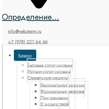
Определение...
info@vekoterm.ru
+7 (978) 221 64 46
Каталог
Бытовые сплит-системы
Мульти-сплит системы
Стиральные машины
Вертикальная загрузка
Фронтальная загрузка
Под раковину
С дозагрузкой