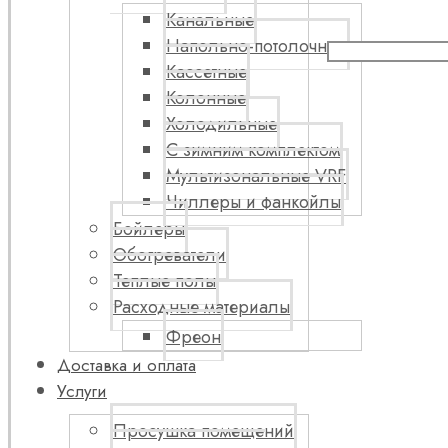
Канальные
Напольно-потолочные
Кассетные
Колонные
Холодильные
С зимним комплектом
Мультизональные VRF
Чиллеры и фанкойлы
Бойлеры
Обогреватели
Теплые полы
Расходные материалы
Фреон
Доставка и оплата
Услуги
Просушка помещений