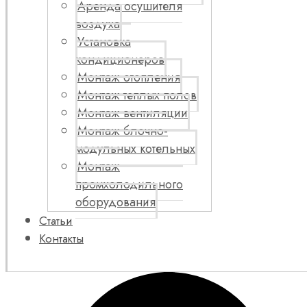
Аренда осушителя
воздуха
Установка
кондиционеров
Монтаж отопления
Монтаж теплых полов
Монтаж вентиляции
Монтаж блочно-
модульных котельных
Монтаж
промхолодильного
оборудования
Статьи
Контакты