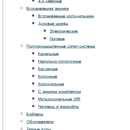
4-х дверные
Встраиваемая техника
Встраиваемые холодильники
Духовые шкафы
Электрические
Газовые
Полупромышленные сплит-системы
Канальные
Напольно-потолочные
Кассетные
Колонные
Холодильные
С зимним комплектом
Мультизональные VRF
Чиллеры и фанкойлы
Бойлеры
Обогреватели
Теплые полы