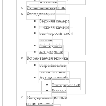
С сушкой
Сушильные машины
Холодильники
Верхняя камера
Нижняя камера
Без морозильной
камеры
Side by side
4-х дверные
Встраиваемая техника
Встраиваемые
холодильники
Духовые шкафы
Электрические
Газовые
Полупромышленные
сплит-системы