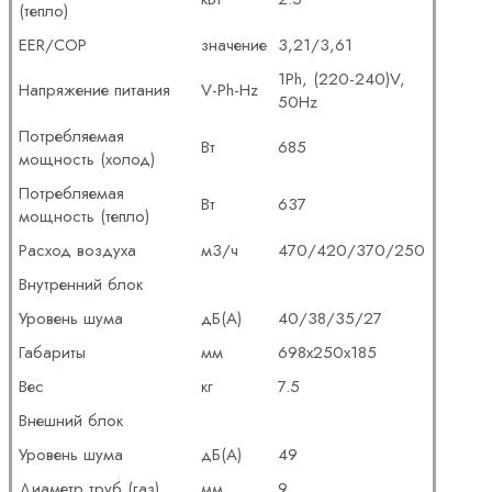
(тепло)
EER/COP
значение
3,21/3,61
1Ph, (220-240)V,
Напряжение питания
V-Ph-Hz
50Hz
Потребляемая
Вт
685
мощность (холод)
Потребляемая
Вт
637
мощность (тепло)
Расход воздуха
м3/ч
470/420/370/250
Внутренний блок
Уровень шума
дБ(А)
40/38/35/27
Габариты
мм
698x250x185
Вес
кг
7.5
Внешний блок
Уровень шума
дБ(А)
49
Диаметр труб (газ)
мм
9