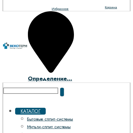
Корзина
Избранное
Определение...
КАТАЛОГ
Бытовые сплит-системы
Мульти-сплит системы