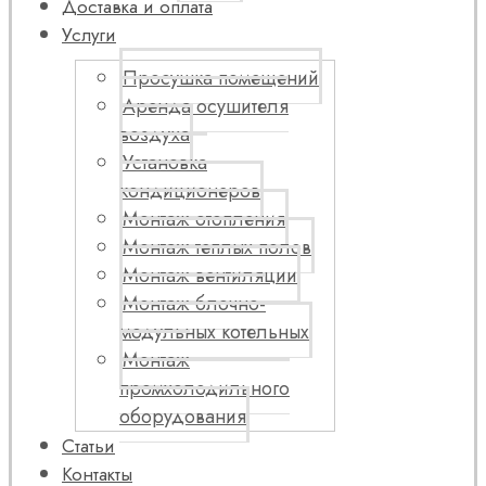
Доставка и оплата
Услуги
Просушка помещений
Аренда осушителя
воздуха
Установка
кондиционеров
Монтаж отопления
Монтаж теплых полов
Монтаж вентиляции
Монтаж блочно-
модульных котельных
Монтаж
промхолодильного
оборудования
Статьи
Контакты