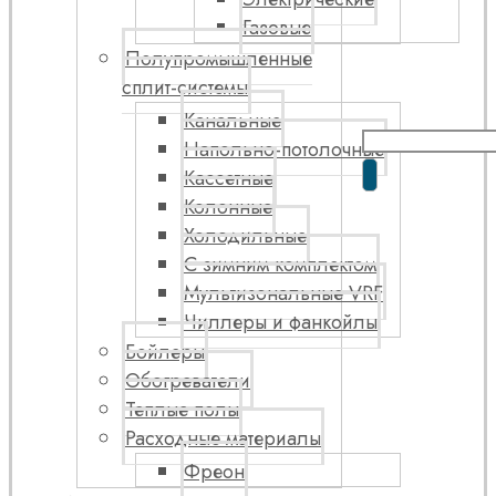
Газовые
Полупромышленные
сплит-системы
Канальные
Напольно-потолочные
Кассетные
Колонные
Холодильные
С зимним комплектом
Мультизональные VRF
Чиллеры и фанкойлы
Бойлеры
Обогреватели
Теплые полы
Расходные материалы
Фреон