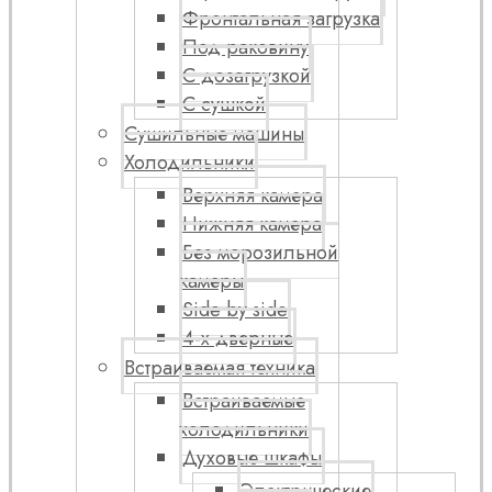
Фронтальная загрузка
Под раковину
С дозагрузкой
С сушкой
Сушильные машины
Холодильники
Верхняя камера
Нижняя камера
Без морозильной
камеры
Side by side
4-х дверные
Встраиваемая техника
Встраиваемые
холодильники
Духовые шкафы
Электрические