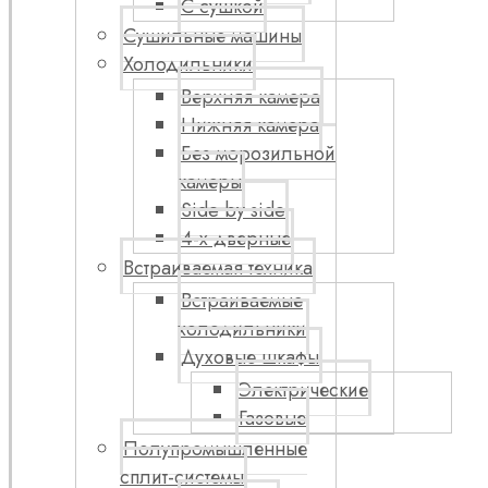
С сушкой
Сушильные машины
Холодильники
Верхняя камера
Нижняя камера
Без морозильной
камеры
Side by side
4-х дверные
Встраиваемая техника
Встраиваемые
холодильники
Духовые шкафы
Электрические
Газовые
Полупромышленные
сплит-системы