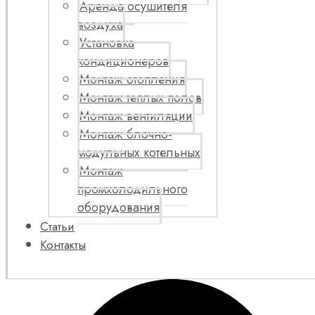
Аренда осушителя
воздуха
Установка
кондиционеров
Монтаж отопления
Монтаж теплых полов
Монтаж вентиляции
Монтаж блочно-
модульных котельных
Монтаж
промхолодильного
оборудования
Статьи
Контакты