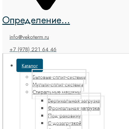
Определение...
info@vekoterm.ru
+7 (978) 221 64 46
Каталог
Бытовые сплит-системы
Мульти-сплит системы
Стиральные машины
Вертикальная загрузка
Фронтальная загрузка
Под раковину
С дозагрузкой