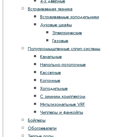
4-х дверные
Встраиваемая техника
Встраиваемые холодильники
Духовые шкафы
Электрические
Газовые
Полупромышленные сплит-системы
Канальные
Напольно-потолочные
Кассетные
Колонные
Холодильные
С зимним комплектом
Мультизональные VRF
Чиллеры и фанкойлы
Бойлеры
Обогреватели
Теплые полы