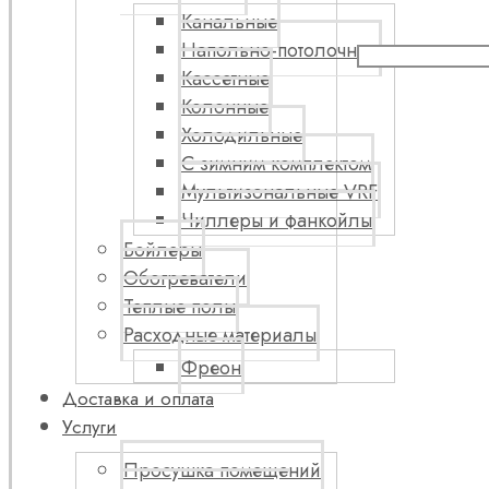
Канальные
Напольно-потолочные
Кассетные
Колонные
Холодильные
С зимним комплектом
Мультизональные VRF
Чиллеры и фанкойлы
Бойлеры
Обогреватели
Теплые полы
Расходные материалы
Фреон
Доставка и оплата
Услуги
Просушка помещений