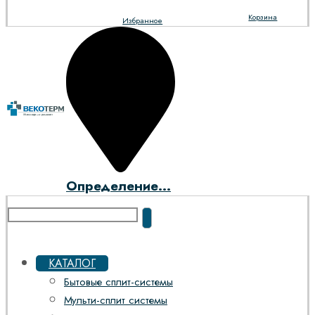
Корзина
Избранное
Определение...
КАТАЛОГ
Бытовые сплит-системы
Мульти-сплит системы