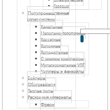
Газовые
Полупромышленные
сплит-системы
Канальные
Напольно-потолочные
Кассетные
Колонные
Холодильные
С зимним комплектом
Мультизональные VRF
Чиллеры и фанкойлы
Бойлеры
Обогреватели
Теплые полы
Расходные материалы
Фреон