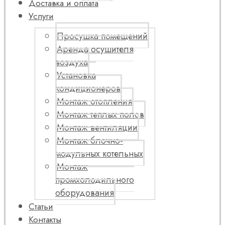
Доставка и оплата
Услуги
Просушка помещений
Аренда осушителя
воздуха
Установка
кондиционеров
Монтаж отопления
Монтаж теплых полов
Монтаж вентиляции
Монтаж блочно-
модульных котельных
Монтаж
промхолодильного
оборудования
Статьи
Контакты