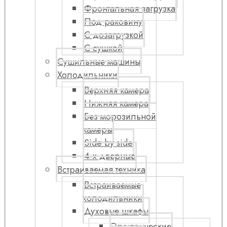
Фронтальная загрузка
Под раковину
С дозагрузкой
С сушкой
Сушильные машины
Холодильники
Верхняя камера
Нижняя камера
Без морозильной
камеры
Side by side
4-х дверные
Встраиваемая техника
Встраиваемые
холодильники
Духовые шкафы
Электрические