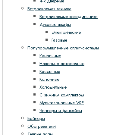
4-х дверные
Встраиваемая техника
Встраиваемые холодильники
Духовые шкафы
Электрические
Газовые
Полупромышленные сплит-системы
Канальные
Напольно-потолочные
Кассетные
Колонные
Холодильные
С зимним комплектом
Мультизональные VRF
Чиллеры и фанкойлы
Бойлеры
Обогреватели
Теплые полы