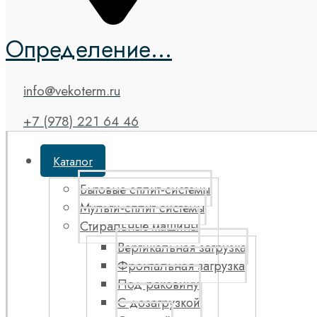
Определение...
info@vekoterm.ru
+7 (978) 221 64 46
Каталог
Бытовые сплит-системы
Мульти-сплит системы
Стиральные машины
Вертикальная загрузка
Фронтальная загрузка
Под раковину
С дозагрузкой