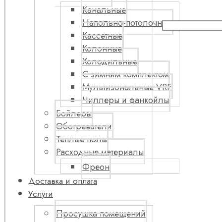
Канальные
Напольно-потолочные
Кассетные
Колонные
Холодильные
С зимним комплектом
Мультизональные VRF
Чиллеры и фанкойлы
Бойлеры
Обогреватели
Теплые полы
Расходные материалы
Фреон
Доставка и оплата
Услуги
Просушка помещений