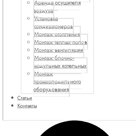
Аренда осушителя
воздуха
Установка
кондиционеров
Монтаж отопления
Монтаж теплых полов
Монтаж вентиляции
Монтаж блочно-
модульных котельных
Монтаж
промхолодильного
оборудования
Статьи
Контакты