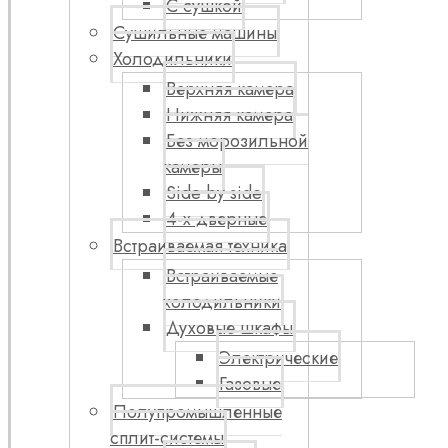
С сушкой
Сушильные машины
Холодильники
Верхняя камера
Нижняя камера
Без морозильной
камеры
Side by side
4-х дверные
Встраиваемая техника
Встраиваемые
холодильники
Духовые шкафы
Электрические
Газовые
Полупромышленные
сплит-системы