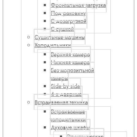
Фронтальная загрузка
Под раковину
С дозагрузкой
С сушкой
Сушильные машины
Холодильники
Верхняя камера
Нижняя камера
Без морозильной
камеры
Side by side
4-х дверные
Встраиваемая техника
Встраиваемые
холодильники
Духовые шкафы
Электрические