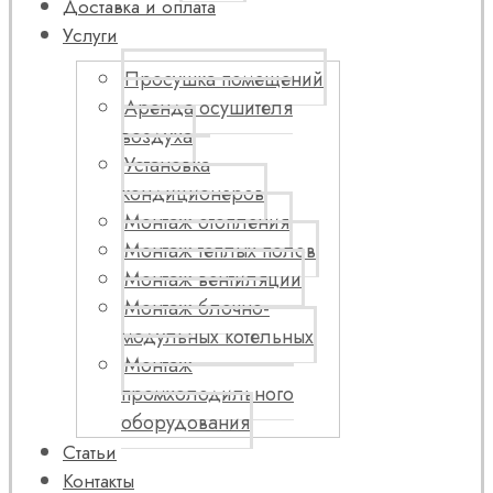
Доставка и оплата
Услуги
Просушка помещений
Аренда осушителя
воздуха
Установка
кондиционеров
Монтаж отопления
Монтаж теплых полов
Монтаж вентиляции
Монтаж блочно-
модульных котельных
Монтаж
промхолодильного
оборудования
Статьи
Контакты