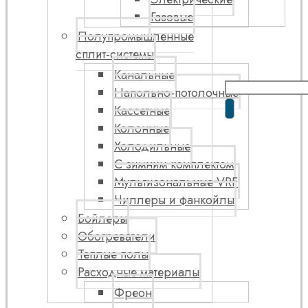
Газовые
Полупромышленные
сплит-системы
Канальные
Напольно-потолочные
Кассетные
Колонные
Холодильные
С зимним комплектом
Мультизональные VRF
Чиллеры и фанкойлы
Бойлеры
Обогреватели
Теплые полы
Расходные материалы
Фреон