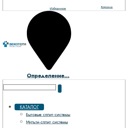
Корзина
Избранное
Определение...
КАТАЛОГ
Бытовые сплит-системы
Мульти-сплит системы