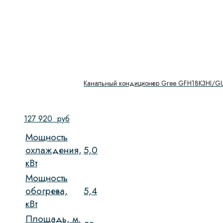
Канальный кондиционер Gree GFH18K3HI/
127 920
руб
Мощность
охлаждения,
5,0
кВт
Мощность
обогрева,
5,4
кВт
Площадь, м.