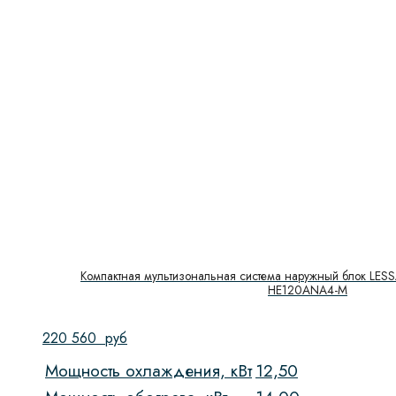
Компактная мультизональная система наружный блок LESS
HE120ANA4-M
220 560
руб
Мощность охлаждения, кВт
12,50