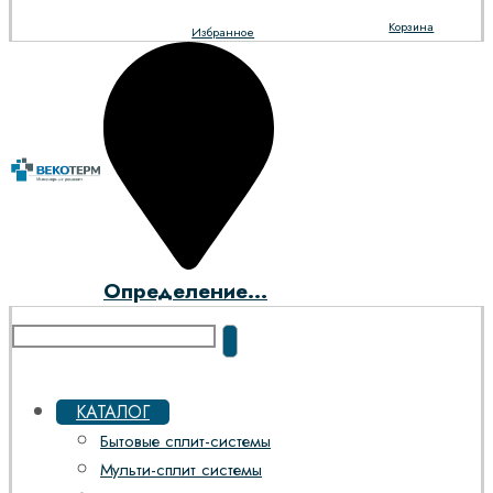
Корзина
Избранное
Определение...
КАТАЛОГ
Бытовые сплит-системы
Мульти-сплит системы