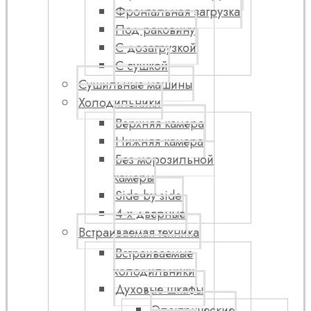
Фронтальная загрузка
Под раковину
С дозагрузкой
С сушкой
Сушильные машины
Холодильники
Верхняя камера
Нижняя камера
Без морозильной
камеры
Side by side
4-х дверные
Встраиваемая техника
Встраиваемые
холодильники
Духовые шкафы
Электрические