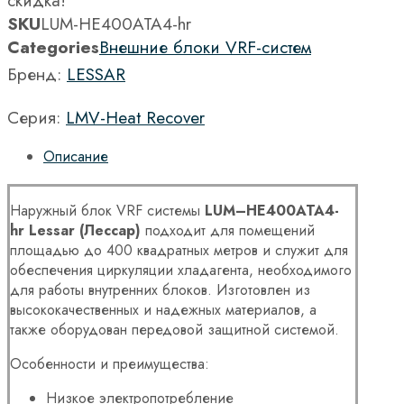
скидка!
SKU
LUM-HE400ATA4-hr
Categories
Внешние блоки VRF-систем
Бренд:
LESSAR
Серия:
LMV-Heat Recover
Описание
Наружный блок VRF системы
LUM
–
HE
400
ATA
4-
hr
Lessar
(Лессар)
подходит для помещений
площадью до 400 квадратных метров и служит для
обеспечения циркуляции хладагента, необходимого
для работы внутренних блоков. Изготовлен из
высококачественных и надежных материалов, а
также оборудован передовой защитной системой.
Особенности и преимущества:
Низкое электропотребление