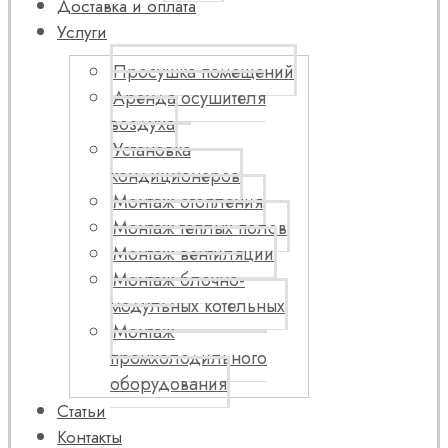
Доставка и оплата
Услуги
Просушка помещений
Аренда осушителя
воздуха
Установка
кондиционеров
Монтаж отопления
Монтаж теплых полов
Монтаж вентиляции
Монтаж блочно-
модульных котельных
Монтаж
промхолодильного
оборудования
Статьи
Контакты