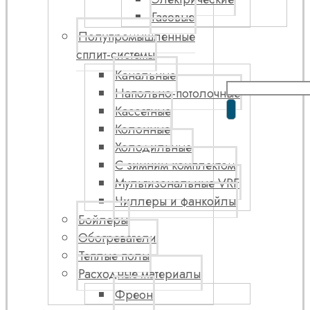
Газовые
Полупромышленные
сплит-системы
Канальные
Напольно-потолочные
Кассетные
Колонные
Холодильные
С зимним комплектом
Мультизональные VRF
Чиллеры и фанкойлы
Бойлеры
Обогреватели
Теплые полы
Расходные материалы
Фреон