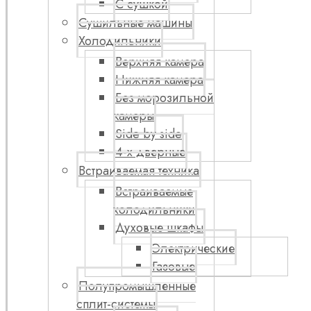
С сушкой
Сушильные машины
Холодильники
Верхняя камера
Нижняя камера
Без морозильной
камеры
Side by side
4-х дверные
Встраиваемая техника
Встраиваемые
холодильники
Духовые шкафы
Электрические
Газовые
Полупромышленные
сплит-системы