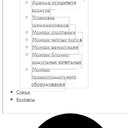
Аренда осушителя
воздуха
Установка
кондиционеров
Монтаж отопления
Монтаж теплых полов
Монтаж вентиляции
Монтаж блочно-
модульных котельных
Монтаж
промхолодильного
оборудования
Статьи
Контакты