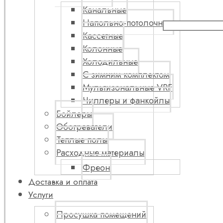
Канальные
Напольно-потолочные
Кассетные
Колонные
Холодильные
С зимним комплектом
Мультизональные VRF
Чиллеры и фанкойлы
Бойлеры
Обогреватели
Теплые полы
Расходные материалы
Фреон
Доставка и оплата
Услуги
Просушка помещений