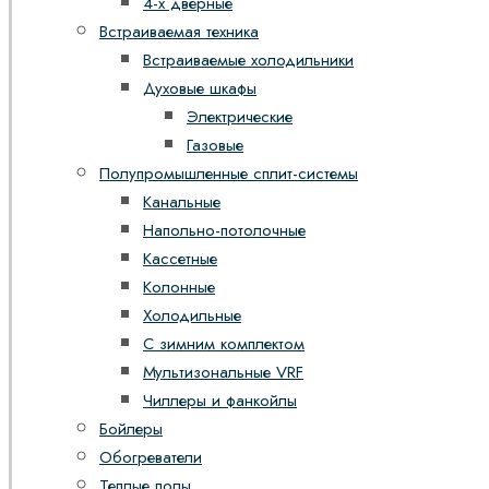
4-х дверные
Встраиваемая техника
Встраиваемые холодильники
Духовые шкафы
Электрические
Газовые
Полупромышленные сплит-системы
Канальные
Напольно-потолочные
Кассетные
Колонные
Холодильные
С зимним комплектом
Мультизональные VRF
Чиллеры и фанкойлы
Бойлеры
Обогреватели
Теплые полы