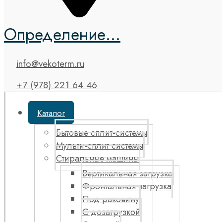
Определение...
info@vekoterm.ru
+7 (978) 221 64 46
Каталог
Бытовые сплит-системы
Мульти-сплит системы
Стиральные машины
Вертикальная загрузка
Фронтальная загрузка
Под раковину
С дозагрузкой