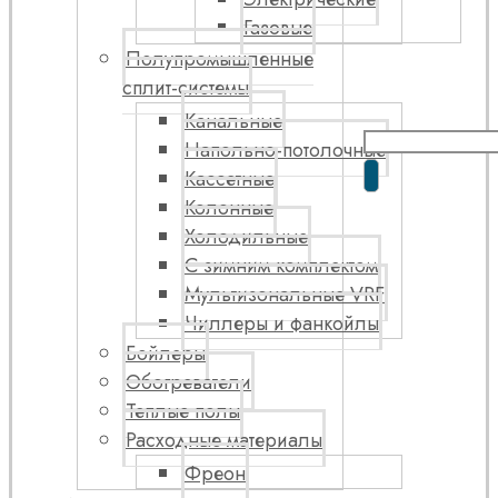
Газовые
Полупромышленные
сплит-системы
Канальные
Напольно-потолочные
Кассетные
Колонные
Холодильные
С зимним комплектом
Мультизональные VRF
Чиллеры и фанкойлы
Бойлеры
Обогреватели
Теплые полы
Расходные материалы
Фреон