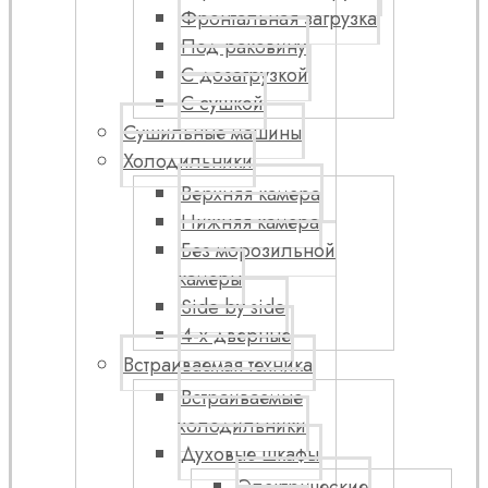
Фронтальная загрузка
Под раковину
С дозагрузкой
С сушкой
Сушильные машины
Холодильники
Верхняя камера
Нижняя камера
Без морозильной
камеры
Side by side
4-х дверные
Встраиваемая техника
Встраиваемые
холодильники
Духовые шкафы
Электрические