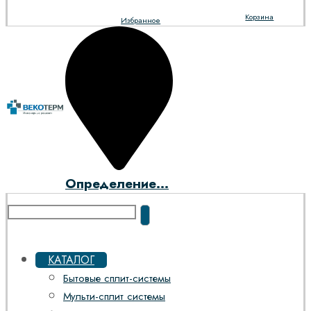
Корзина
Избранное
Определение...
КАТАЛОГ
Бытовые сплит-системы
Мульти-сплит системы