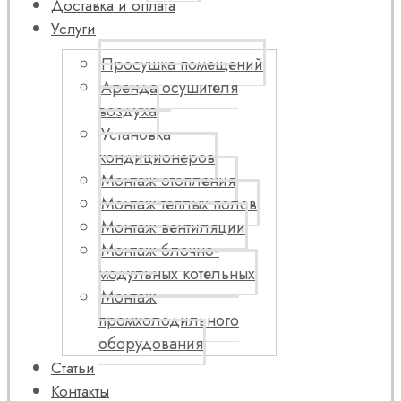
Доставка и оплата
Услуги
Просушка помещений
Аренда осушителя
воздуха
Установка
кондиционеров
Монтаж отопления
Монтаж теплых полов
Монтаж вентиляции
Монтаж блочно-
модульных котельных
Монтаж
промхолодильного
оборудования
Статьи
Контакты