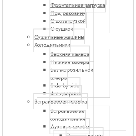
Фронтальная загрузка
Под раковину
С дозагрузкой
С сушкой
Сушильные машины
Холодильники
Верхняя камера
Нижняя камера
Без морозильной
камеры
Side by side
4-х дверные
Встраиваемая техника
Встраиваемые
холодильники
Духовые шкафы
Электрические