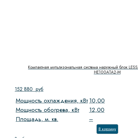
Компактная мультизональная система наружный блок LESS
HE100ATA2-M
152 880
руб
Мощность охлаждения, кВт
10,00
Мощность обогрева, кВт
12,00
Площадь, м. кв.
–
В корзину