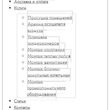
Доставка и оплата
Услуги
Просушка помещений
Аренда осушителя
воздуха
Установка
кондиционеров
Монтаж отопления
Монтаж теплых полов
Монтаж вентиляции
Монтаж блочно-
модульных котельных
Монтаж
промхолодильного
оборудования
Статьи
Контакты