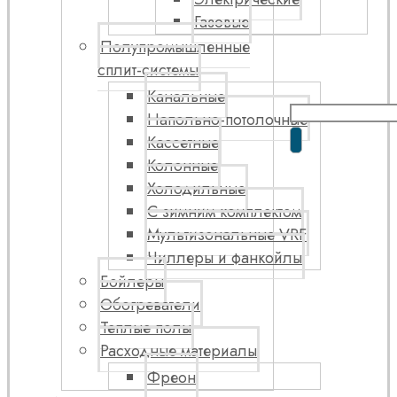
Газовые
Полупромышленные
сплит-системы
Канальные
Напольно-потолочные
Кассетные
Колонные
Холодильные
С зимним комплектом
Мультизональные VRF
Чиллеры и фанкойлы
Бойлеры
Обогреватели
Теплые полы
Расходные материалы
Фреон