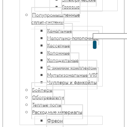
Газовые
Полупромышленные
сплит-системы
Канальные
Напольно-потолочные
Кассетные
Колонные
Холодильные
С зимним комплектом
Мультизональные VRF
Чиллеры и фанкойлы
Бойлеры
Обогреватели
Теплые полы
Расходные материалы
Фреон