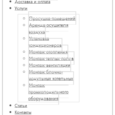
Доставка и оплата
Услуги
Просушка помещений
Аренда осушителя
воздуха
Установка
кондиционеров
Монтаж отопления
Монтаж теплых полов
Монтаж вентиляции
Монтаж блочно-
модульных котельных
Монтаж
промхолодильного
оборудования
Статьи
Контакты