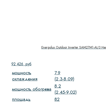
Energolux Outdoor Inverter SAM27M1-AI/3 Н
92 426
руб
мощность
7,9
охлаждения
(2,3-8,09)
8,2
мощность обогрева
(2,45-9,02)
площадь
82