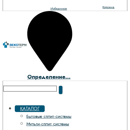
Корзина
Избранное
Определение...
КАТАЛОГ
Бытовые сплит-системы
Мульти-сплит системы