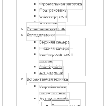
Фронтальная загрузка
Под раковину
С дозагрузкой
С сушкой
Сушильные машины
Холодильники
Верхняя камера
Нижняя камера
Без морозильной
камеры
Side by side
4-х дверные
Встраиваемая техника
Встраиваемые
холодильники
Духовые шкафы
Электрические