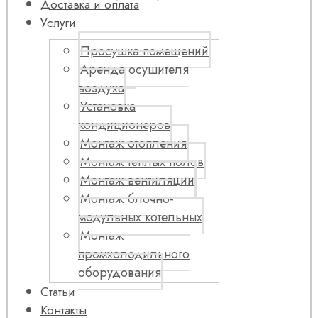
Доставка и оплата
Услуги
Просушка помещений
Аренда осушителя
воздуха
Установка
кондиционеров
Монтаж отопления
Монтаж теплых полов
Монтаж вентиляции
Монтаж блочно-
модульных котельных
Монтаж
промхолодильного
оборудования
Статьи
Контакты