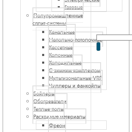
Газовые
Полупромышленные
сплит-системы
Канальные
Напольно-потолочные
Кассетные
Колонные
Холодильные
С зимним комплектом
Мультизональные VRF
Чиллеры и фанкойлы
Бойлеры
Обогреватели
Теплые полы
Расходные материалы
Фреон