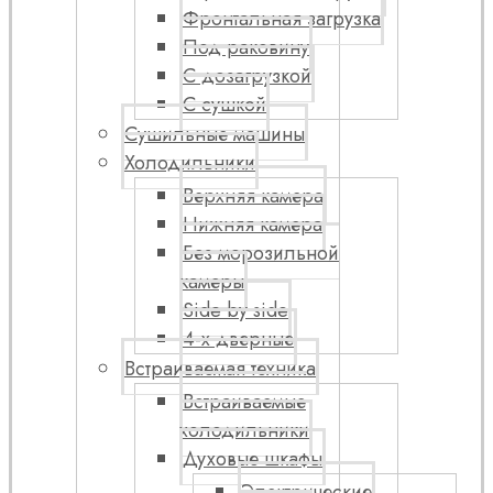
Фронтальная загрузка
Под раковину
С дозагрузкой
С сушкой
Сушильные машины
Холодильники
Верхняя камера
Нижняя камера
Без морозильной
камеры
Side by side
4-х дверные
Встраиваемая техника
Встраиваемые
холодильники
Духовые шкафы
Электрические