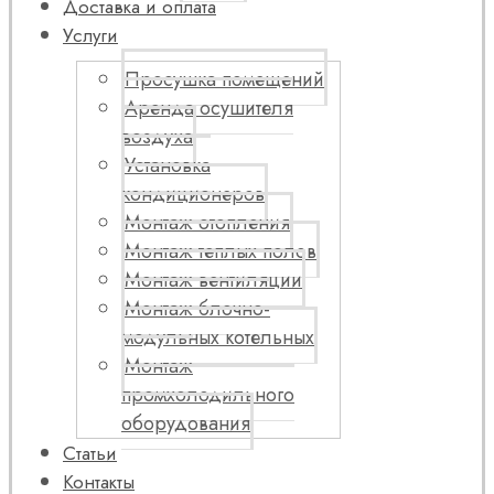
Доставка и оплата
Услуги
Просушка помещений
Аренда осушителя
воздуха
Установка
кондиционеров
Монтаж отопления
Монтаж теплых полов
Монтаж вентиляции
Монтаж блочно-
модульных котельных
Монтаж
промхолодильного
оборудования
Статьи
Контакты