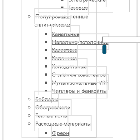
Газовые
Полупромышленные
сплит-системы
Канальные
Напольно-потолочные
Кассетные
Колонные
Холодильные
С зимним комплектом
Мультизональные VRF
Чиллеры и фанкойлы
Бойлеры
Обогреватели
Теплые полы
Расходные материалы
Фреон