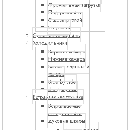
Фронтальная загрузка
Под раковину
С дозагрузкой
С сушкой
Сушильные машины
Холодильники
Верхняя камера
Нижняя камера
Без морозильной
камеры
Side by side
4-х дверные
Встраиваемая техника
Встраиваемые
холодильники
Духовые шкафы
Электрические