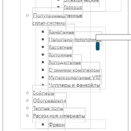
Газовые
Полупромышленные
сплит-системы
Канальные
Напольно-потолочные
Кассетные
Колонные
Холодильные
С зимним комплектом
Мультизональные VRF
Чиллеры и фанкойлы
Бойлеры
Обогреватели
Теплые полы
Расходные материалы
Фреон