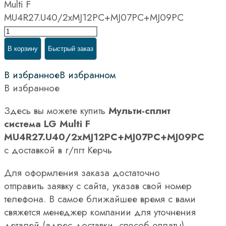
Multi F
MU4R27.U40/2хMJ12PC+MJ07PC+MJ09PC
В корзину
Быстрый заказ
В избранное
В избранном
В избранное
Здесь вы можете купить
Мульти-сплит
система LG Multi F
MU4R27.U40/2хMJ12PC+MJ07PC+MJ09PC
с доставкой в г/пгт Керчь
Для оформления заказа достаточно
отправить заявку с сайта, указав свой номер
телефона. В самое ближайшее время с вами
свяжется менеджер компании для уточнения
деталей (адрес доставки, способ оплаты).