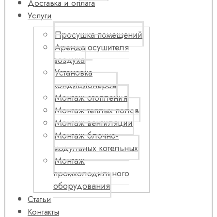
Доставка и оплата
Услуги
Просушка помещений
Аренда осушителя
воздуха
Установка
кондиционеров
Монтаж отопления
Монтаж теплых полов
Монтаж вентиляции
Монтаж блочно-
модульных котельных
Монтаж
промхолодильного
оборудования
Статьи
Контакты