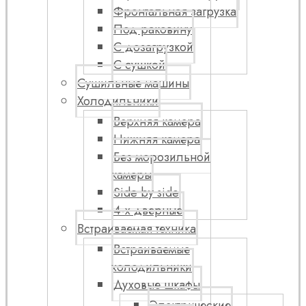
Фронтальная загрузка
Под раковину
С дозагрузкой
С сушкой
Сушильные машины
Холодильники
Верхняя камера
Нижняя камера
Без морозильной
камеры
Side by side
4-х дверные
Встраиваемая техника
Встраиваемые
холодильники
Духовые шкафы
Электрические