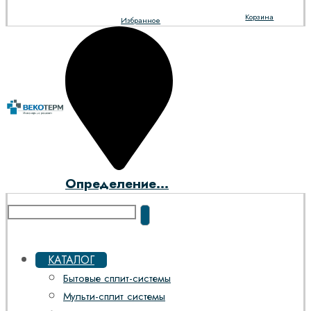
Корзина
Избранное
Определение...
КАТАЛОГ
Бытовые сплит-системы
Мульти-сплит системы