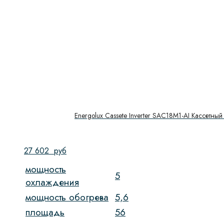
Energolux Cassete Inverter SAC18M1-AI Кассетный
27 602
руб
мощность
5
охлаждения
мощность обогрева
5,6
площадь
56