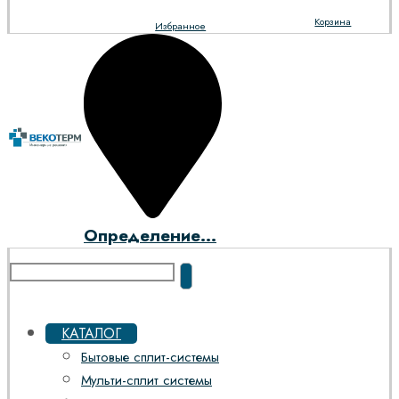
Корзина
Избранное
Определение...
КАТАЛОГ
Бытовые сплит-системы
Мульти-сплит системы