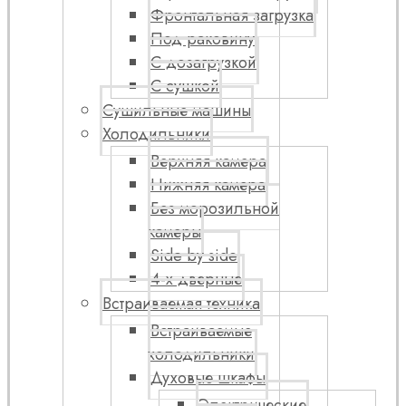
Фронтальная загрузка
Под раковину
С дозагрузкой
С сушкой
Сушильные машины
Холодильники
Верхняя камера
Нижняя камера
Без морозильной
камеры
Side by side
4-х дверные
Встраиваемая техника
Встраиваемые
холодильники
Духовые шкафы
Электрические