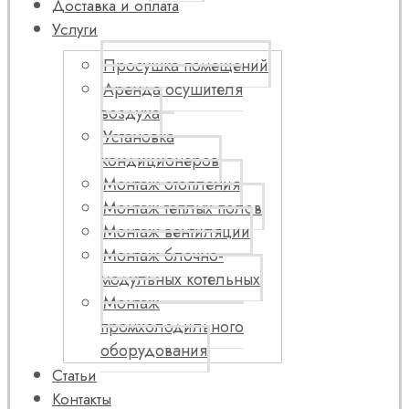
Доставка и оплата
Услуги
Просушка помещений
Аренда осушителя
воздуха
Установка
кондиционеров
Монтаж отопления
Монтаж теплых полов
Монтаж вентиляции
Монтаж блочно-
модульных котельных
Монтаж
промхолодильного
оборудования
Статьи
Контакты