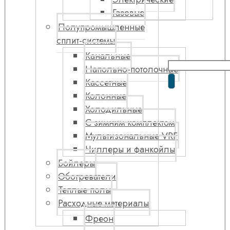
Газовые
Полупромышленные
сплит-системы
Канальные
Напольно-потолочные
Кассетные
Колонные
Холодильные
С зимним комплектом
Мультизональные VRF
Чиллеры и фанкойлы
Бойлеры
Обогреватели
Теплые полы
Расходные материалы
Фреон