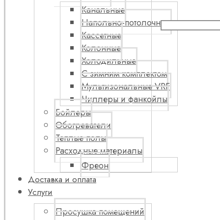
Канальные
Напольно-потолочные
Кассетные
Колонные
Холодильные
С зимним комплектом
Мультизональные VRF
Чиллеры и фанкойлы
Бойлеры
Обогреватели
Теплые полы
Расходные материалы
Фреон
Доставка и оплата
Услуги
Просушка помещений