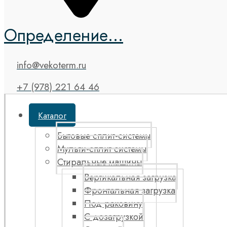
Определение...
info@vekoterm.ru
+7 (978) 221 64 46
Каталог
Бытовые сплит-системы
Мульти-сплит системы
Стиральные машины
Вертикальная загрузка
Фронтальная загрузка
Под раковину
С дозагрузкой