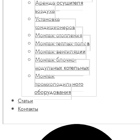
Аренда осушителя
воздуха
Установка
кондиционеров
Монтаж отопления
Монтаж теплых полов
Монтаж вентиляции
Монтаж блочно-
модульных котельных
Монтаж
промхолодильного
оборудования
Статьи
Контакты