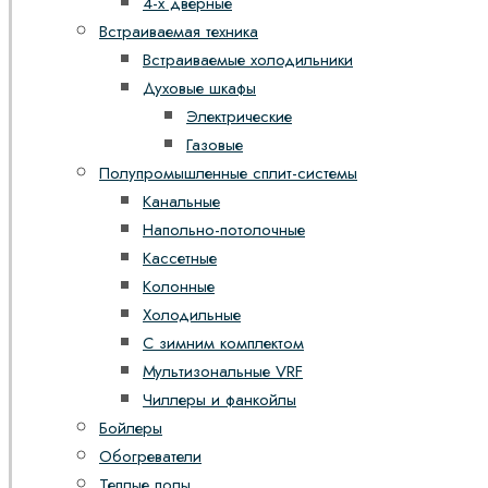
4-х дверные
Встраиваемая техника
Встраиваемые холодильники
Духовые шкафы
Электрические
Газовые
Полупромышленные сплит-системы
Канальные
Напольно-потолочные
Кассетные
Колонные
Холодильные
С зимним комплектом
Мультизональные VRF
Чиллеры и фанкойлы
Бойлеры
Обогреватели
Теплые полы