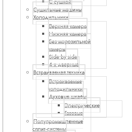
С сушкой
Сушильные машины
Холодильники
Верхняя камера
Нижняя камера
Без морозильной
камеры
Side by side
4-х дверные
Встраиваемая техника
Встраиваемые
холодильники
Духовые шкафы
Электрические
Газовые
Полупромышленные
сплит-системы