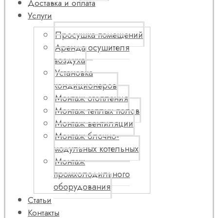
Доставка и оплата
Услуги
Просушка помещений
Аренда осушителя
воздуха
Установка
кондиционеров
Монтаж отопления
Монтаж теплых полов
Монтаж вентиляции
Монтаж блочно-
модульных котельных
Монтаж
промхолодильного
оборудования
Статьи
Контакты