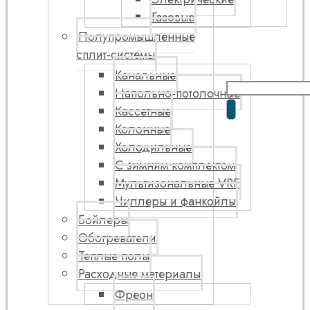
Газовые
Полупромышленные
сплит-системы
Канальные
Напольно-потолочные
Кассетные
Колонные
Холодильные
С зимним комплектом
Мультизональные VRF
Чиллеры и фанкойлы
Бойлеры
Обогреватели
Теплые полы
Расходные материалы
Фреон