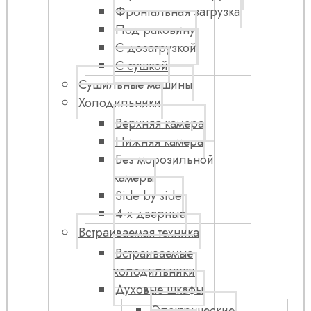
Фронтальная загрузка
Под раковину
С дозагрузкой
С сушкой
Сушильные машины
Холодильники
Верхняя камера
Нижняя камера
Без морозильной
камеры
Side by side
4-х дверные
Встраиваемая техника
Встраиваемые
холодильники
Духовые шкафы
Электрические