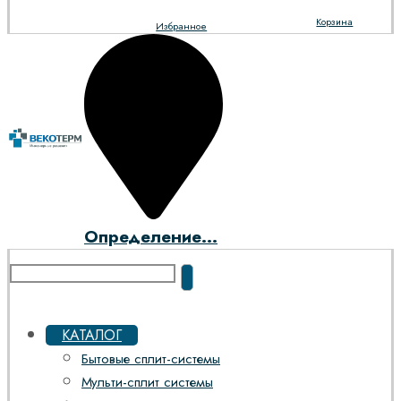
Корзина
Избранное
Определение...
КАТАЛОГ
Бытовые сплит-системы
Мульти-сплит системы