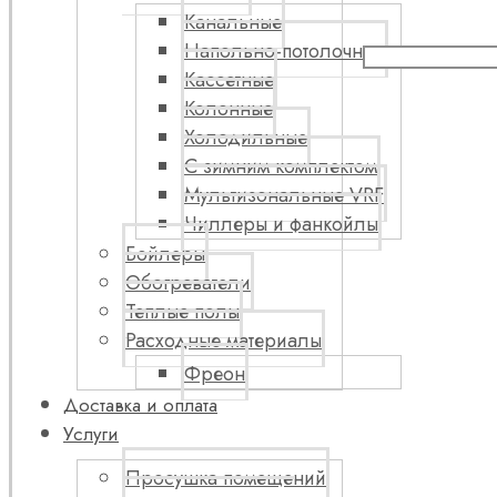
Канальные
Напольно-потолочные
Кассетные
Колонные
Холодильные
С зимним комплектом
Мультизональные VRF
Чиллеры и фанкойлы
Бойлеры
Обогреватели
Теплые полы
Расходные материалы
Фреон
Доставка и оплата
Услуги
Просушка помещений