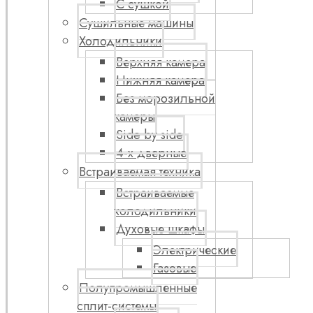
С сушкой
Сушильные машины
Холодильники
Верхняя камера
Нижняя камера
Без морозильной
камеры
Side by side
4-х дверные
Встраиваемая техника
Встраиваемые
холодильники
Духовые шкафы
Электрические
Газовые
Полупромышленные
сплит-системы