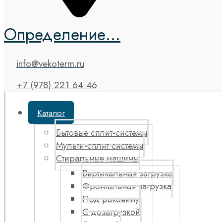
Определение...
info@vekoterm.ru
+7 (978) 221 64 46
Каталог
Бытовые сплит-системы
Мульти-сплит системы
Стиральные машины
Вертикальная загрузка
Фронтальная загрузка
Под раковину
С дозагрузкой