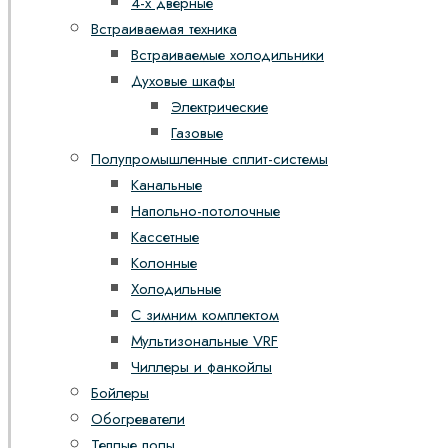
4-х дверные
Встраиваемая техника
Встраиваемые холодильники
Духовые шкафы
Электрические
Газовые
Полупромышленные сплит-системы
Канальные
Напольно-потолочные
Кассетные
Колонные
Холодильные
С зимним комплектом
Мультизональные VRF
Чиллеры и фанкойлы
Бойлеры
Обогреватели
Теплые полы