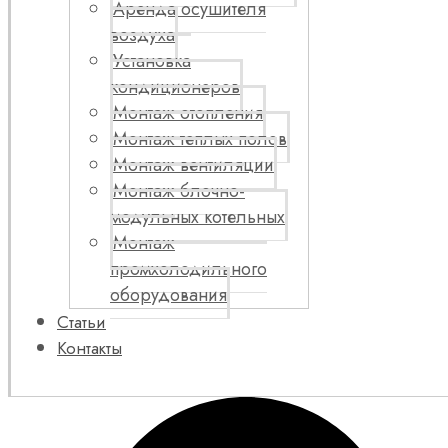
Аренда осушителя
воздуха
Установка
кондиционеров
Монтаж отопления
Монтаж теплых полов
Монтаж вентиляции
Монтаж блочно-
модульных котельных
Монтаж
промхолодильного
оборудования
Статьи
Контакты