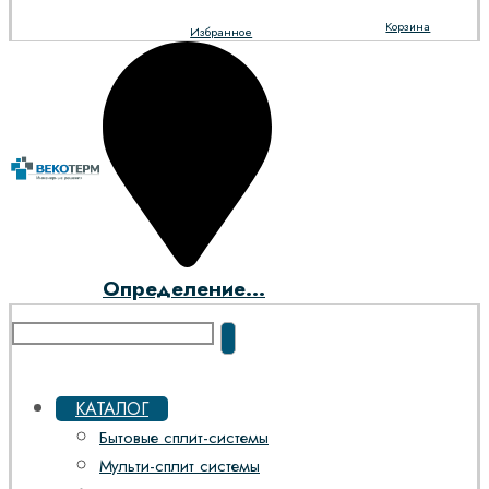
Корзина
Избранное
Определение...
КАТАЛОГ
Бытовые сплит-системы
Мульти-сплит системы