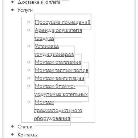
Доставка и оплата
Услуги
Просушка помещений
Аренда осушителя
воздуха
Установка
кондиционеров
Монтаж отопления
Монтаж теплых полов
Монтаж вентиляции
Монтаж блочно-
модульных котельных
Монтаж
промхолодильного
оборудования
Статьи
Контакты