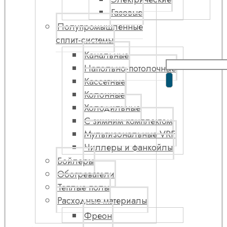
Газовые
Полупромышленные
сплит-системы
Канальные
Напольно-потолочные
Кассетные
Колонные
Холодильные
С зимним комплектом
Мультизональные VRF
Чиллеры и фанкойлы
Бойлеры
Обогреватели
Теплые полы
Расходные материалы
Фреон