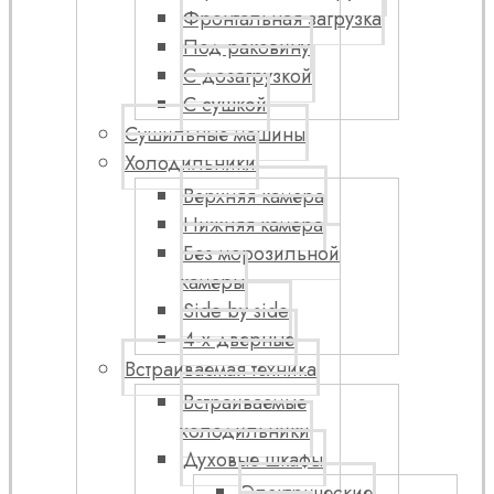
Фронтальная загрузка
Под раковину
С дозагрузкой
С сушкой
Сушильные машины
Холодильники
Верхняя камера
Нижняя камера
Без морозильной
камеры
Side by side
4-х дверные
Встраиваемая техника
Встраиваемые
холодильники
Духовые шкафы
Электрические