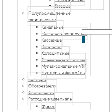
Газовые
Полупромышленные
сплит-системы
Канальные
Напольно-потолочные
Кассетные
Колонные
Холодильные
С зимним комплектом
Мультизональные VRF
Чиллеры и фанкойлы
Бойлеры
Обогреватели
Теплые полы
Расходные материалы
Фреон