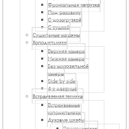
Фронтальная загрузка
Под раковину
С дозагрузкой
С сушкой
Сушильные машины
Холодильники
Верхняя камера
Нижняя камера
Без морозильной
камеры
Side by side
4-х дверные
Встраиваемая техника
Встраиваемые
холодильники
Духовые шкафы
Электрические