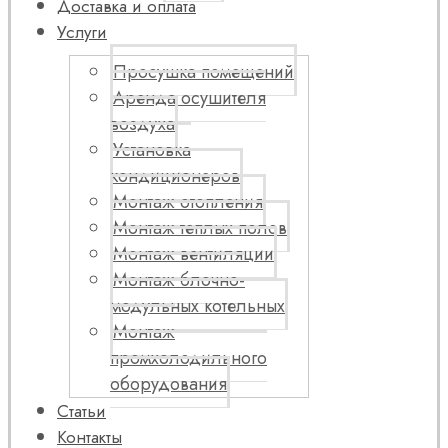
Доставка и оплата
Услуги
Просушка помещений
Аренда осушителя
воздуха
Установка
кондиционеров
Монтаж отопления
Монтаж теплых полов
Монтаж вентиляции
Монтаж блочно-
модульных котельных
Монтаж
промхолодильного
оборудования
Статьи
Контакты