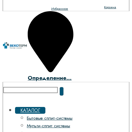
Корзина
Избранное
Определение...
КАТАЛОГ
Бытовые сплит-системы
Мульти-сплит системы