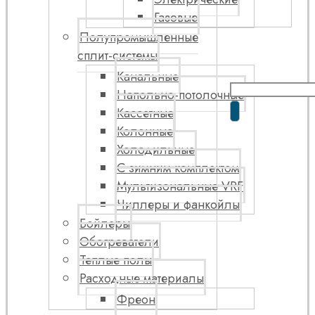
Газовые
Полупромышленные
сплит-системы
Канальные
Напольно-потолочные
Кассетные
Колонные
Холодильные
С зимним комплектом
Мультизональные VRF
Чиллеры и фанкойлы
Бойлеры
Обогреватели
Теплые полы
Расходные материалы
Фреон