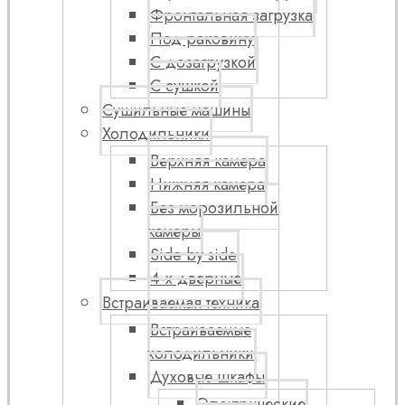
Фронтальная загрузка
Под раковину
С дозагрузкой
С сушкой
Сушильные машины
Холодильники
Верхняя камера
Нижняя камера
Без морозильной
камеры
Side by side
4-х дверные
Встраиваемая техника
Встраиваемые
холодильники
Духовые шкафы
Электрические