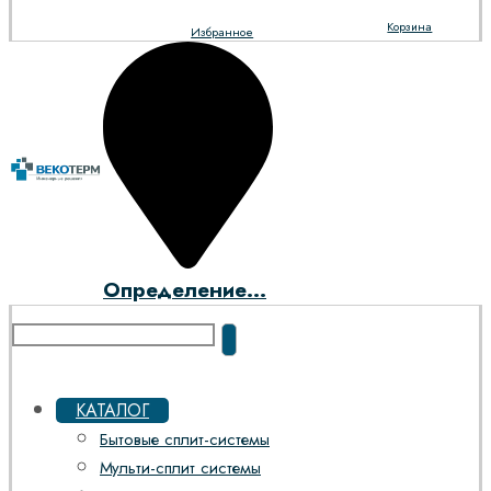
Корзина
Избранное
Определение...
КАТАЛОГ
Бытовые сплит-системы
Мульти-сплит системы