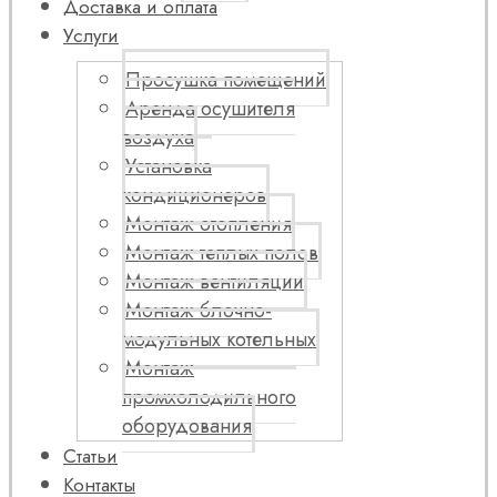
Доставка и оплата
Услуги
Просушка помещений
Аренда осушителя
воздуха
Установка
кондиционеров
Монтаж отопления
Монтаж теплых полов
Монтаж вентиляции
Монтаж блочно-
модульных котельных
Монтаж
промхолодильного
оборудования
Статьи
Контакты