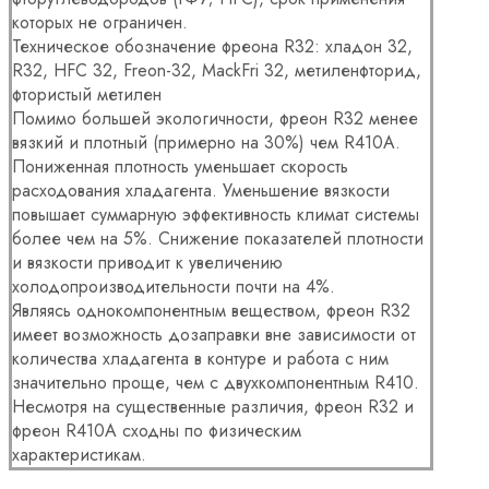
которых не ограничен.
Техническое обозначение фреона R32: хладон 32,
R32, HFC 32, Freon-32, MackFri 32, метиленфторид,
фтористый метилен
Помимо большей экологичности, фреон R32 менее
вязкий и плотный (примерно на 30%) чем R410A.
Пониженная плотность уменьшает скорость
расходования хладагента. Уменьшение вязкости
повышает суммарную эффективность климат системы
более чем на 5%. Снижение показателей плотности
и вязкости приводит к увеличению
холодопроизводительности почти на 4%.
Являясь однокомпонентным веществом, фреон R32
имеет возможность дозаправки вне зависимости от
количества хладагента в контуре и работа с ним
значительно проще, чем с двухкомпонентным R410.
Несмотря на существенные различия, фреон R32 и
фреон R410A сходны по физическим
характеристикам.