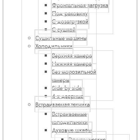
Фронтальная загрузка
Под раковину
С дозагрузкой
С сушкой
Сушильные машины
Холодильники
Верхняя камера
Нижняя камера
Без морозильной
камеры
Side by side
4-х дверные
Встраиваемая техника
Встраиваемые
холодильники
Духовые шкафы
Электрические