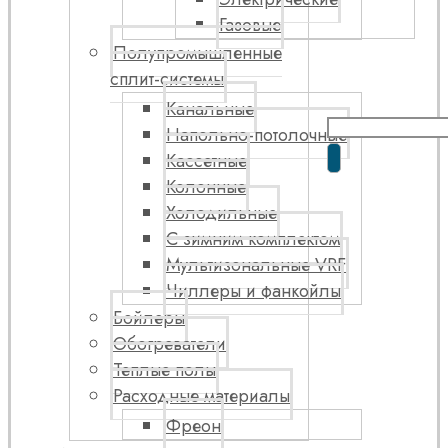
Газовые
Полупромышленные
сплит-системы
Канальные
Напольно-потолочные
Кассетные
Колонные
Холодильные
С зимним комплектом
Мультизональные VRF
Чиллеры и фанкойлы
Бойлеры
Обогреватели
Теплые полы
Расходные материалы
Фреон