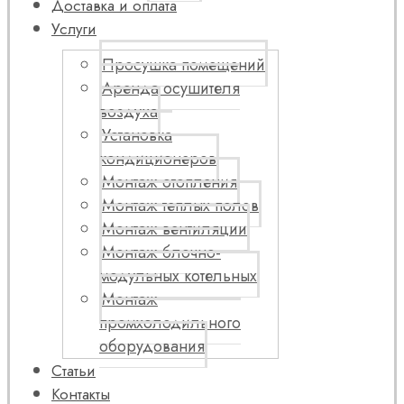
Доставка и оплата
Услуги
Просушка помещений
Аренда осушителя
воздуха
Установка
кондиционеров
Монтаж отопления
Монтаж теплых полов
Монтаж вентиляции
Монтаж блочно-
модульных котельных
Монтаж
промхолодильного
оборудования
Статьи
Контакты