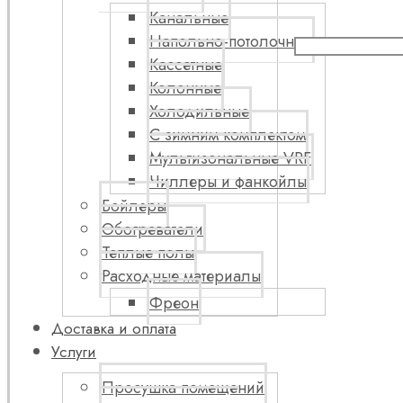
Канальные
Напольно-потолочные
Кассетные
Колонные
Холодильные
С зимним комплектом
Мультизональные VRF
Чиллеры и фанкойлы
Бойлеры
Обогреватели
Теплые полы
Расходные материалы
Фреон
Доставка и оплата
Услуги
Просушка помещений