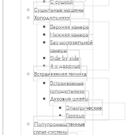
С сушкой
Сушильные машины
Холодильники
Верхняя камера
Нижняя камера
Без морозильной
камеры
Side by side
4-х дверные
Встраиваемая техника
Встраиваемые
холодильники
Духовые шкафы
Электрические
Газовые
Полупромышленные
сплит-системы