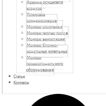
Аренда осушителя
воздуха
Установка
кондиционеров
Монтаж отопления
Монтаж теплых полов
Монтаж вентиляции
Монтаж блочно-
модульных котельных
Монтаж
промхолодильного
оборудования
Статьи
Контакты