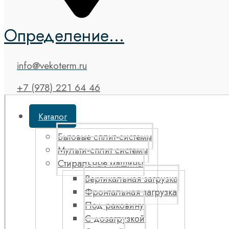
Определение...
info@vekoterm.ru
+7 (978) 221 64 46
Каталог
Бытовые сплит-системы
Мульти-сплит системы
Стиральные машины
Вертикальная загрузка
Фронтальная загрузка
Под раковину
С дозагрузкой