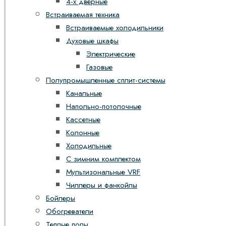
4-х дверные
Встраиваемая техника
Встраиваемые холодильники
Духовые шкафы
Электрические
Газовые
Полупромышленные сплит-системы
Канальные
Напольно-потолочные
Кассетные
Колонные
Холодильные
С зимним комплектом
Мультизональные VRF
Чиллеры и фанкойлы
Бойлеры
Обогреватели
Теплые полы