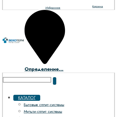
Корзина
Избранное
Определение...
КАТАЛОГ
Бытовые сплит-системы
Мульти-сплит системы