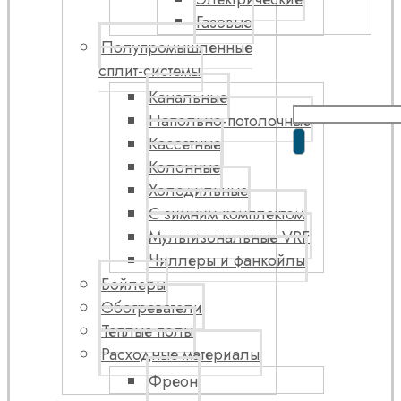
Газовые
Полупромышленные
сплит-системы
Канальные
Напольно-потолочные
Кассетные
Колонные
Холодильные
С зимним комплектом
Мультизональные VRF
Чиллеры и фанкойлы
Бойлеры
Обогреватели
Теплые полы
Расходные материалы
Фреон