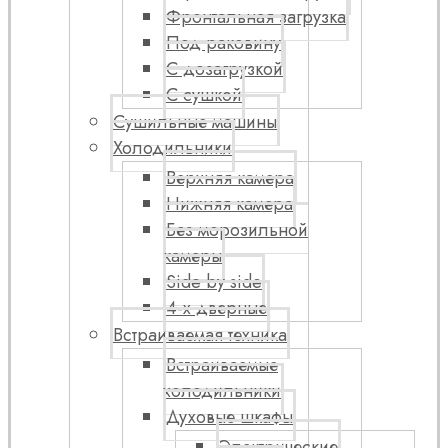
Фронтальная загрузка
Под раковину
С дозагрузкой
С сушкой
Сушильные машины
Холодильники
Верхняя камера
Нижняя камера
Без морозильной
камеры
Side by side
4-х дверные
Встраиваемая техника
Встраиваемые
холодильники
Духовые шкафы
Электрические