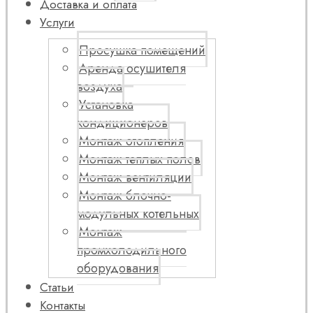
Доставка и оплата
Услуги
Просушка помещений
Аренда осушителя
воздуха
Установка
кондиционеров
Монтаж отопления
Монтаж теплых полов
Монтаж вентиляции
Монтаж блочно-
модульных котельных
Монтаж
промхолодильного
оборудования
Статьи
Контакты