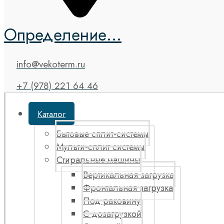
Определение...
info@vekoterm.ru
+7 (978) 221 64 46
Каталог
Бытовые сплит-системы
Мульти-сплит системы
Стиральные машины
Вертикальная загрузка
Фронтальная загрузка
Под раковину
С дозагрузкой