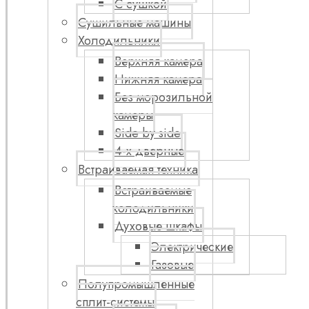
С сушкой
Сушильные машины
Холодильники
Верхняя камера
Нижняя камера
Без морозильной
камеры
Side by side
4-х дверные
Встраиваемая техника
Встраиваемые
холодильники
Духовые шкафы
Электрические
Газовые
Полупромышленные
сплит-системы