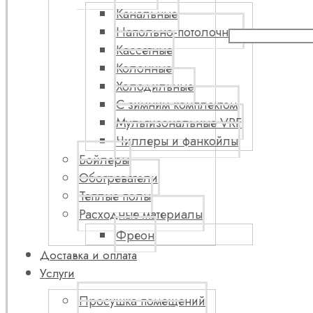
Канальные
Напольно-потолочные
Кассетные
Колонные
Холодильные
С зимним комплектом
Мультизональные VRF
Чиллеры и фанкойлы
Бойлеры
Обогреватели
Теплые полы
Расходные материалы
Фреон
Доставка и оплата
Услуги
Просушка помещений