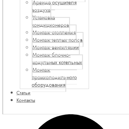
Аренда осушителя
воздуха
Установка
кондиционеров
Монтаж отопления
Монтаж теплых полов
Монтаж вентиляции
Монтаж блочно-
модульных котельных
Монтаж
промхолодильного
оборудования
Статьи
Контакты