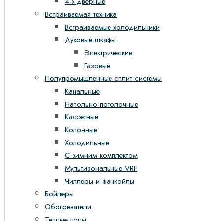
4-х дверные
Встраиваемая техника
Встраиваемые холодильники
Духовые шкафы
Электрические
Газовые
Полупромышленные сплит-системы
Канальные
Напольно-потолочные
Кассетные
Колонные
Холодильные
С зимним комплектом
Мультизональные VRF
Чиллеры и фанкойлы
Бойлеры
Обогреватели
Теплые полы