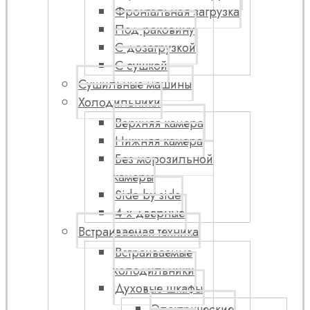
Фронтальная загрузка
Под раковину
С дозагрузкой
С сушкой
Сушильные машины
Холодильники
Верхняя камера
Нижняя камера
Без морозильной
камеры
Side by side
4-х дверные
Встраиваемая техника
Встраиваемые
холодильники
Духовые шкафы
Электрические