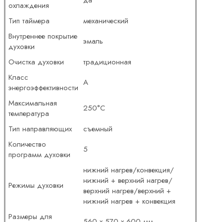
охлаждения
Тип таймера
механический
Внутреннее покрытие
эмаль
духовки
Очистка духовки
традиционная
Класс
А
энергоэффективности
Максимальная
250°C
температура
Тип направляющих
съемный
Количество
5
программ духовки
нижний нагрев/конвекция/
нижний + верхний нагрев/
Режимы духовки
верхний нагрев/верхний +
нижний нагрев + конвекция
Размеры для
560 x 570 x 600 мм