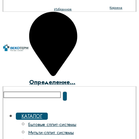
Корзина
Избранное
Определение...
КАТАЛОГ
Бытовые сплит-системы
Мульти-сплит системы