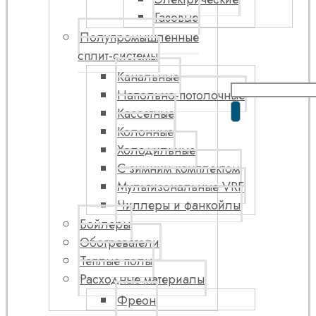
Газовые
Полупромышленные
сплит-системы
Канальные
Напольно-потолочные
Кассетные
Колонные
Холодильные
С зимним комплектом
Мультизональные VRF
Чиллеры и фанкойлы
Бойлеры
Обогреватели
Теплые полы
Расходные материалы
Фреон