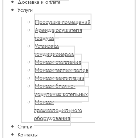
Доставка и оплата
Услуги
Просушка помещений
Аренда осушителя
воздуха
Установка
кондиционеров
Монтаж отопления
Монтаж теплых полов
Монтаж вентиляции
Монтаж блочно-
модульных котельных
Монтаж
промхолодильного
оборудования
Статьи
Контакты