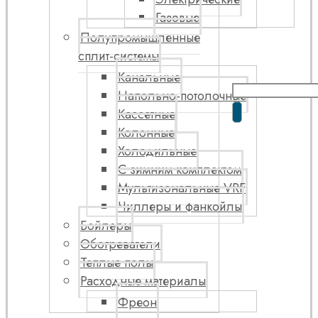
Газовые
Полупромышленные
сплит-системы
Канальные
Напольно-потолочные
Кассетные
Колонные
Холодильные
С зимним комплектом
Мультизональные VRF
Чиллеры и фанкойлы
Бойлеры
Обогреватели
Теплые полы
Расходные материалы
Фреон