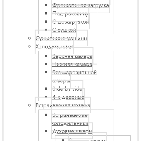
Фронтальная загрузка
Под раковину
С дозагрузкой
С сушкой
Сушильные машины
Холодильники
Верхняя камера
Нижняя камера
Без морозильной
камеры
Side by side
4-х дверные
Встраиваемая техника
Встраиваемые
холодильники
Духовые шкафы
Электрические