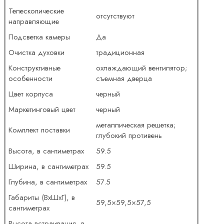
Телескопические
отсутствуют
направляющие
Подсветка камеры
Да
Очистка духовки
традиционная
Конструктивные
охлаждающий вентилятор;
особенности
съемная дверца
Цвет корпуса
черный
Маркетинговый цвет
черный
металлическая решетка;
Комплект поставки
глубокий противень
Высота, в сантиметрах
59.5
Ширина, в сантиметрах
59.5
Глубина, в сантиметрах
57.5
Габариты (ВxШxГ), в
59,5×59,5×57,5
сантиметрах
Высота встраивания, в