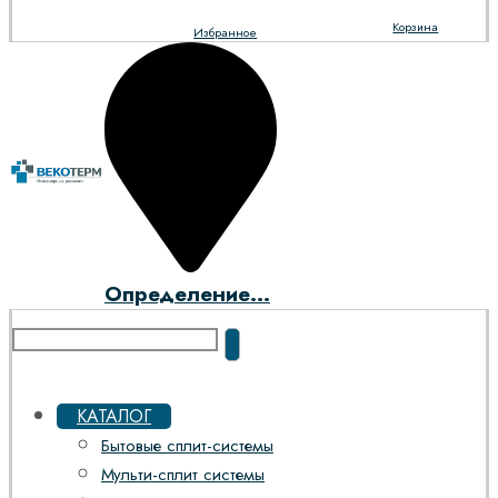
Корзина
Избранное
Определение...
КАТАЛОГ
Бытовые сплит-системы
Мульти-сплит системы