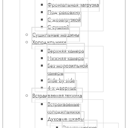
Фронтальная загрузка
Под раковину
С дозагрузкой
С сушкой
Сушильные машины
Холодильники
Верхняя камера
Нижняя камера
Без морозильной
камеры
Side by side
4-х дверные
Встраиваемая техника
Встраиваемые
холодильники
Духовые шкафы
Электрические