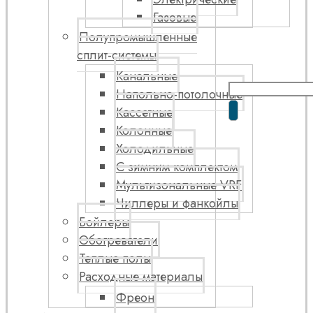
Газовые
Полупромышленные
сплит-системы
Канальные
Напольно-потолочные
Кассетные
Колонные
Холодильные
С зимним комплектом
Мультизональные VRF
Чиллеры и фанкойлы
Бойлеры
Обогреватели
Теплые полы
Расходные материалы
Фреон