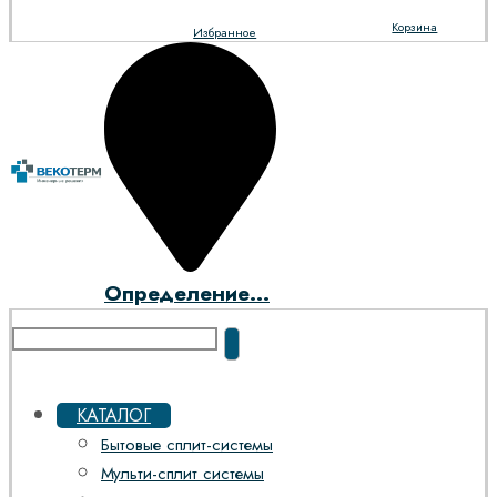
Корзина
Избранное
Определение...
КАТАЛОГ
Бытовые сплит-системы
Мульти-сплит системы