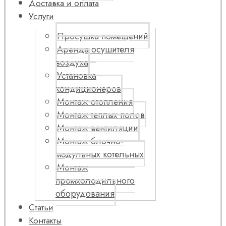
Доставка и оплата
Услуги
Просушка помещений
Аренда осушителя
воздуха
Установка
кондиционеров
Монтаж отопления
Монтаж теплых полов
Монтаж вентиляции
Монтаж блочно-
модульных котельных
Монтаж
промхолодильного
оборудования
Статьи
Контакты