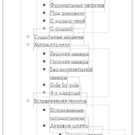
Фронтальная загрузка
Под раковину
С дозагрузкой
С сушкой
Сушильные машины
Холодильники
Верхняя камера
Нижняя камера
Без морозильной
камеры
Side by side
4-х дверные
Встраиваемая техника
Встраиваемые
холодильники
Духовые шкафы
Электрические