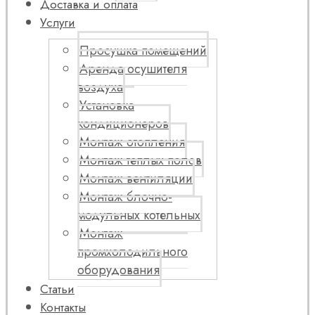
Доставка и оплата
Услуги
Просушка помещений
Аренда осушителя
воздуха
Установка
кондиционеров
Монтаж отопления
Монтаж теплых полов
Монтаж вентиляции
Монтаж блочно-
модульных котельных
Монтаж
промхолодильного
оборудования
Статьи
Контакты