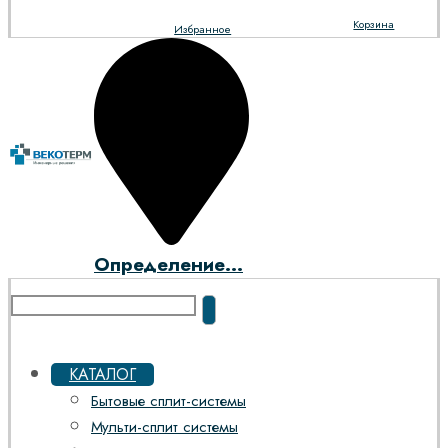
Корзина
Избранное
Определение...
КАТАЛОГ
Бытовые сплит-системы
Мульти-сплит системы