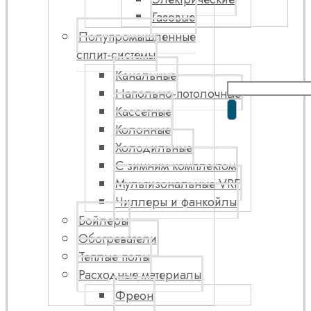
Газовые
Полупромышленные
сплит-системы
Канальные
Напольно-потолочные
Кассетные
Колонные
Холодильные
С зимним комплектом
Мультизональные VRF
Чиллеры и фанкойлы
Бойлеры
Обогреватели
Теплые полы
Расходные материалы
Фреон