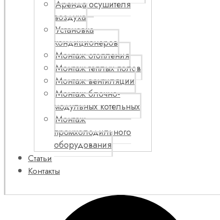
Аренда осушителя
воздуха
Установка
кондиционеров
Монтаж отопления
Монтаж теплых полов
Монтаж вентиляции
Монтаж блочно-
модульных котельных
Монтаж
промхолодильного
оборудования
Статьи
Контакты