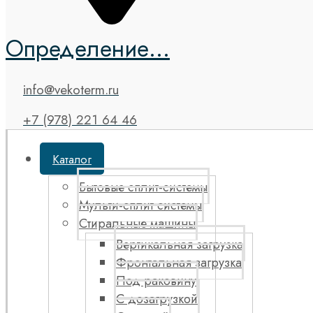
Определение...
info@vekoterm.ru
+7 (978) 221 64 46
Каталог
Бытовые сплит-системы
Мульти-сплит системы
Стиральные машины
Вертикальная загрузка
Фронтальная загрузка
Под раковину
С дозагрузкой