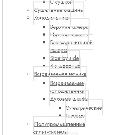
С сушкой
Сушильные машины
Холодильники
Верхняя камера
Нижняя камера
Без морозильной
камеры
Side by side
4-х дверные
Встраиваемая техника
Встраиваемые
холодильники
Духовые шкафы
Электрические
Газовые
Полупромышленные
сплит-системы