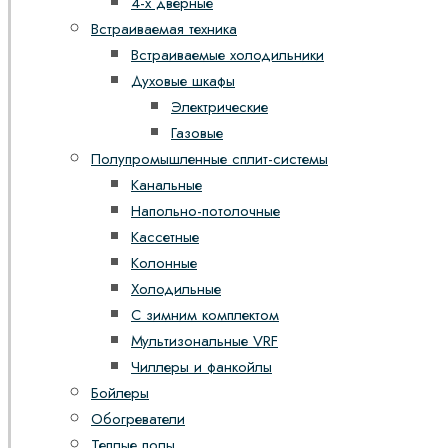
4-х дверные
Встраиваемая техника
Встраиваемые холодильники
Духовые шкафы
Электрические
Газовые
Полупромышленные сплит-системы
Канальные
Напольно-потолочные
Кассетные
Колонные
Холодильные
С зимним комплектом
Мультизональные VRF
Чиллеры и фанкойлы
Бойлеры
Обогреватели
Теплые полы