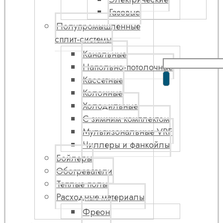
Газовые
Полупромышленные
сплит-системы
Канальные
Напольно-потолочные
Кассетные
Колонные
Холодильные
С зимним комплектом
Мультизональные VRF
Чиллеры и фанкойлы
Бойлеры
Обогреватели
Теплые полы
Расходные материалы
Фреон