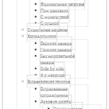
Фронтальная загрузка
Под раковину
С дозагрузкой
С сушкой
Сушильные машины
Холодильники
Верхняя камера
Нижняя камера
Без морозильной
камеры
Side by side
4-х дверные
Встраиваемая техника
Встраиваемые
холодильники
Духовые шкафы
Электрические