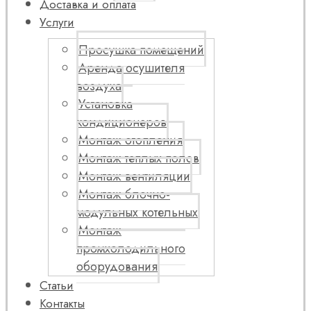
Доставка и оплата
Услуги
Просушка помещений
Аренда осушителя
воздуха
Установка
кондиционеров
Монтаж отопления
Монтаж теплых полов
Монтаж вентиляции
Монтаж блочно-
модульных котельных
Монтаж
промхолодильного
оборудования
Статьи
Контакты