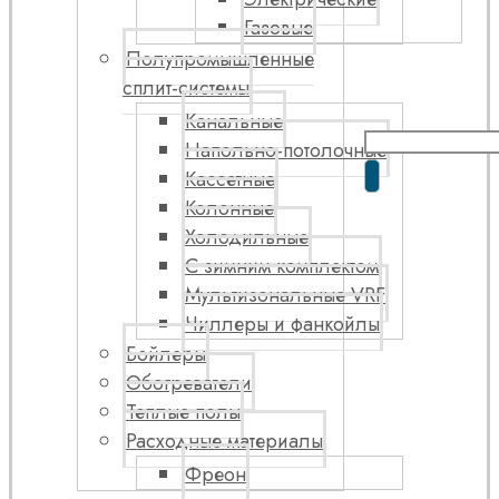
Газовые
Полупромышленные
сплит-системы
Канальные
Напольно-потолочные
Кассетные
Колонные
Холодильные
С зимним комплектом
Мультизональные VRF
Чиллеры и фанкойлы
Бойлеры
Обогреватели
Теплые полы
Расходные материалы
Фреон