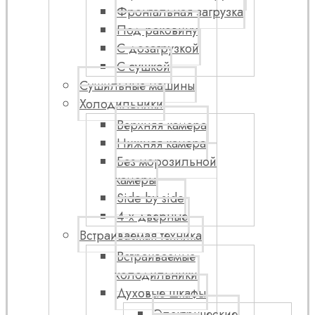
Фронтальная загрузка
Под раковину
С дозагрузкой
С сушкой
Сушильные машины
Холодильники
Верхняя камера
Нижняя камера
Без морозильной
камеры
Side by side
4-х дверные
Встраиваемая техника
Встраиваемые
холодильники
Духовые шкафы
Электрические