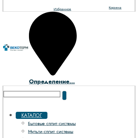
Корзина
Избранное
Определение...
КАТАЛОГ
Бытовые сплит-системы
Мульти-сплит системы