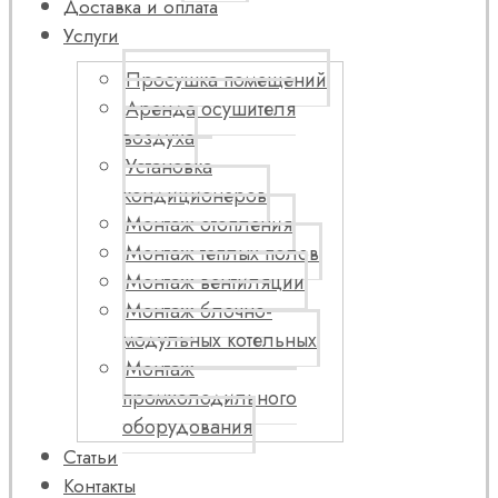
Доставка и оплата
Услуги
Просушка помещений
Аренда осушителя
воздуха
Установка
кондиционеров
Монтаж отопления
Монтаж теплых полов
Монтаж вентиляции
Монтаж блочно-
модульных котельных
Монтаж
промхолодильного
оборудования
Статьи
Контакты