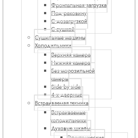
Фронтальная загрузка
Под раковину
С дозагрузкой
С сушкой
Сушильные машины
Холодильники
Верхняя камера
Нижняя камера
Без морозильной
камеры
Side by side
4-х дверные
Встраиваемая техника
Встраиваемые
холодильники
Духовые шкафы
Электрические