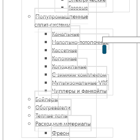
Газовые
Полупромышленные
сплит-системы
Канальные
Напольно-потолочные
Кассетные
Колонные
Холодильные
С зимним комплектом
Мультизональные VRF
Чиллеры и фанкойлы
Бойлеры
Обогреватели
Теплые полы
Расходные материалы
Фреон