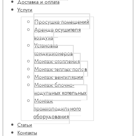
Доставка и оплата
Услуги
Просушка помещений
Аренда осушителя
воздуха
Установка
кондиционеров
Монтаж отопления
Монтаж теплых полов
Монтаж вентиляции
Монтаж блочно-
модульных котельных
Монтаж
промхолодильного
оборудования
Статьи
Контакты