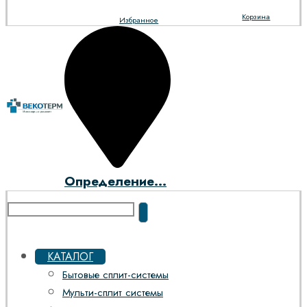
Корзина
Избранное
Определение...
КАТАЛОГ
Бытовые сплит-системы
Мульти-сплит системы