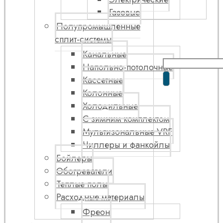
Газовые
Полупромышленные
сплит-системы
Канальные
Напольно-потолочные
Кассетные
Колонные
Холодильные
С зимним комплектом
Мультизональные VRF
Чиллеры и фанкойлы
Бойлеры
Обогреватели
Теплые полы
Расходные материалы
Фреон