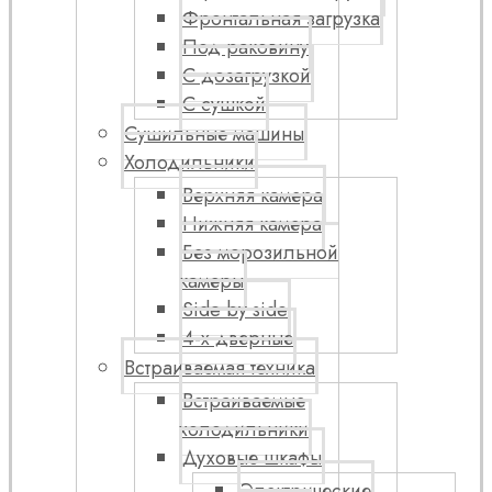
Фронтальная загрузка
Под раковину
С дозагрузкой
С сушкой
Сушильные машины
Холодильники
Верхняя камера
Нижняя камера
Без морозильной
камеры
Side by side
4-х дверные
Встраиваемая техника
Встраиваемые
холодильники
Духовые шкафы
Электрические