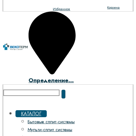
Корзина
Избранное
Определение...
КАТАЛОГ
Бытовые сплит-системы
Мульти-сплит системы