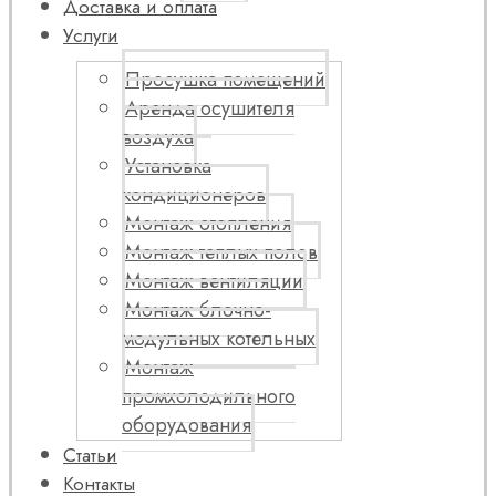
Доставка и оплата
Услуги
Просушка помещений
Аренда осушителя
воздуха
Установка
кондиционеров
Монтаж отопления
Монтаж теплых полов
Монтаж вентиляции
Монтаж блочно-
модульных котельных
Монтаж
промхолодильного
оборудования
Статьи
Контакты