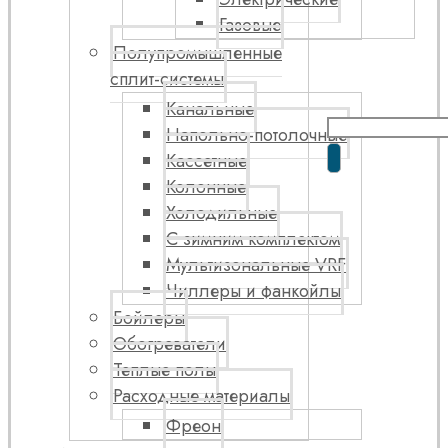
Газовые
Полупромышленные
сплит-системы
Канальные
Напольно-потолочные
Кассетные
Колонные
Холодильные
С зимним комплектом
Мультизональные VRF
Чиллеры и фанкойлы
Бойлеры
Обогреватели
Теплые полы
Расходные материалы
Фреон