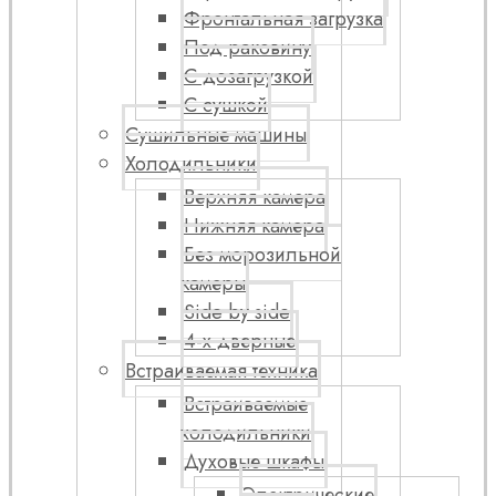
Фронтальная загрузка
Под раковину
С дозагрузкой
С сушкой
Сушильные машины
Холодильники
Верхняя камера
Нижняя камера
Без морозильной
камеры
Side by side
4-х дверные
Встраиваемая техника
Встраиваемые
холодильники
Духовые шкафы
Электрические