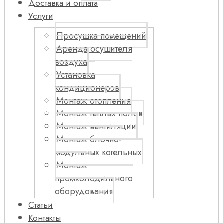
Доставка и оплата
Услуги
Просушка помещений
Аренда осушителя
воздуха
Установка
кондиционеров
Монтаж отопления
Монтаж теплых полов
Монтаж вентиляции
Монтаж блочно-
модульных котельных
Монтаж
промхолодильного
оборудования
Статьи
Контакты