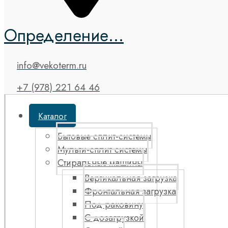
Определение...
info@vekoterm.ru
+7 (978) 221 64 46
Каталог
Бытовые сплит-системы
Мульти-сплит системы
Стиральные машины
Вертикальная загрузка
Фронтальная загрузка
Под раковину
С дозагрузкой