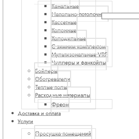
Канальные
Напольно-потолочные
Кассетные
Колонные
Холодильные
С зимним комплектом
Мультизональные VRF
Чиллеры и фанкойлы
Бойлеры
Обогреватели
Теплые полы
Расходные материалы
Фреон
Доставка и оплата
Услуги
Просушка помещений