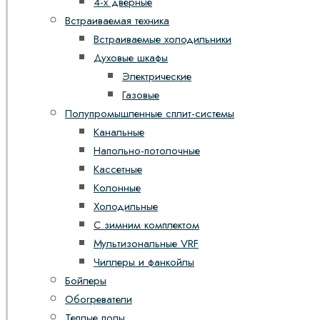
4-х дверные
Встраиваемая техника
Встраиваемые холодильники
Духовые шкафы
Электрические
Газовые
Полупромышленные сплит-системы
Канальные
Напольно-потолочные
Кассетные
Колонные
Холодильные
С зимним комплектом
Мультизональные VRF
Чиллеры и фанкойлы
Бойлеры
Обогреватели
Теплые полы