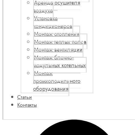
Аренда осушителя
воздуха
Установка
кондиционеров
Монтаж отопления
Монтаж теплых полов
Монтаж вентиляции
Монтаж блочно-
модульных котельных
Монтаж
промхолодильного
оборудования
Статьи
Контакты