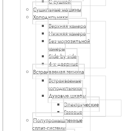
С сушкой
Сушильные машины
Холодильники
Верхняя камера
Нижняя камера
Без морозильной
камеры
Side by side
4-х дверные
Встраиваемая техника
Встраиваемые
холодильники
Духовые шкафы
Электрические
Газовые
Полупромышленные
сплит-системы