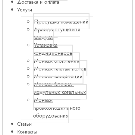
Доставка и оплата
Услуги
Просушка помещений
Аренда осушителя
воздуха
Установка
кондиционеров
Монтаж отопления
Монтаж теплых полов
Монтаж вентиляции
Монтаж блочно-
модульных котельных
Монтаж
промхолодильного
оборудования
Статьи
Контакты