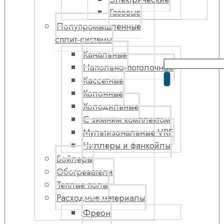
Газовые
Полупромышленные
сплит-системы
Канальные
Напольно-потолочные
Кассетные
Колонные
Холодильные
С зимним комплектом
Мультизональные VRF
Чиллеры и фанкойлы
Бойлеры
Обогреватели
Теплые полы
Расходные материалы
Фреон