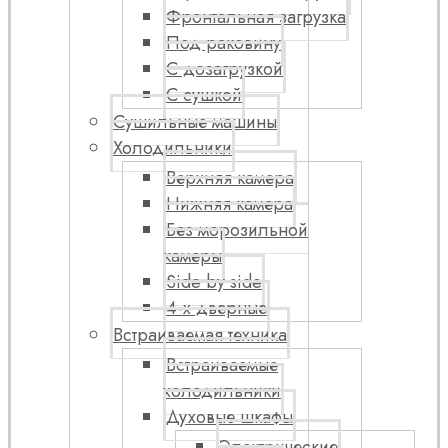
Фронтальная загрузка
Под раковину
С дозагрузкой
С сушкой
Сушильные машины
Холодильники
Верхняя камера
Нижняя камера
Без морозильной
камеры
Side by side
4-х дверные
Встраиваемая техника
Встраиваемые
холодильники
Духовые шкафы
Электрические