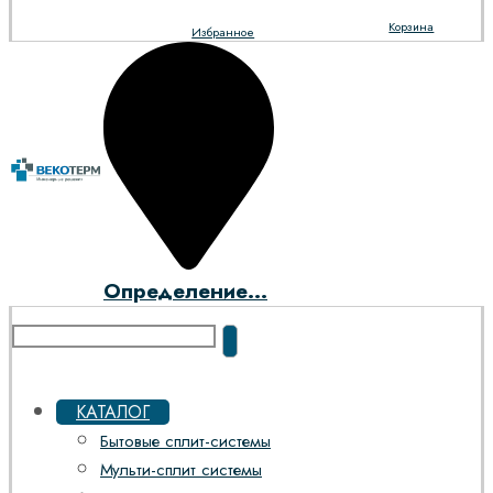
Корзина
Избранное
Определение...
КАТАЛОГ
Бытовые сплит-системы
Мульти-сплит системы