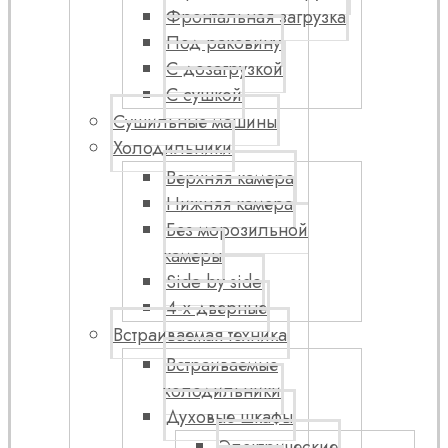
Фронтальная загрузка
Под раковину
С дозагрузкой
С сушкой
Сушильные машины
Холодильники
Верхняя камера
Нижняя камера
Без морозильной
камеры
Side by side
4-х дверные
Встраиваемая техника
Встраиваемые
холодильники
Духовые шкафы
Электрические