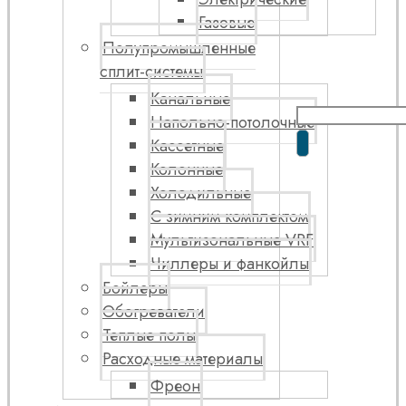
Газовые
Полупромышленные
сплит-системы
Канальные
Напольно-потолочные
Кассетные
Колонные
Холодильные
С зимним комплектом
Мультизональные VRF
Чиллеры и фанкойлы
Бойлеры
Обогреватели
Теплые полы
Расходные материалы
Фреон