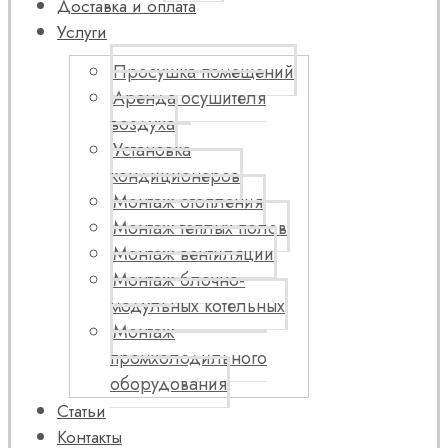
Доставка и оплата
Услуги
Просушка помещений
Аренда осушителя
воздуха
Установка
кондиционеров
Монтаж отопления
Монтаж теплых полов
Монтаж вентиляции
Монтаж блочно-
модульных котельных
Монтаж
промхолодильного
оборудования
Статьи
Контакты