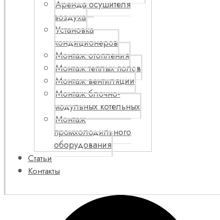
Аренда осушителя
воздуха
Установка
кондиционеров
Монтаж отопления
Монтаж теплых полов
Монтаж вентиляции
Монтаж блочно-
модульных котельных
Монтаж
промхолодильного
оборудования
Статьи
Контакты