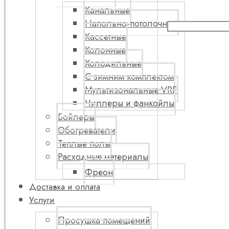
Канальные
Напольно-потолочные
Кассетные
Колонные
Холодильные
С зимним комплектом
Мультизональные VRF
Чиллеры и фанкойлы
Бойлеры
Обогреватели
Теплые полы
Расходные материалы
Фреон
Доставка и оплата
Услуги
Просушка помещений