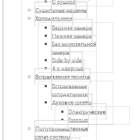
С сушкой
Сушильные машины
Холодильники
Верхняя камера
Нижняя камера
Без морозильной
камеры
Side by side
4-х дверные
Встраиваемая техника
Встраиваемые
холодильники
Духовые шкафы
Электрические
Газовые
Полупромышленные
сплит-системы