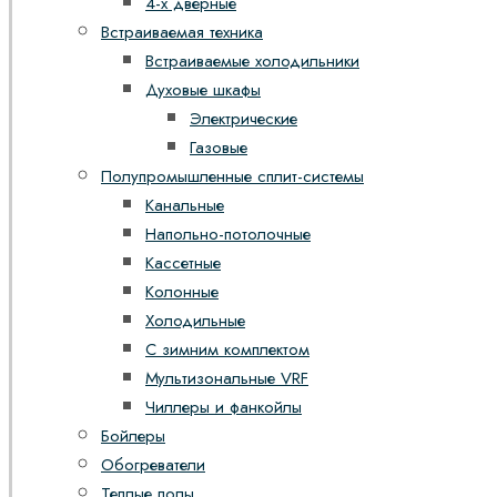
4-х дверные
Встраиваемая техника
Встраиваемые холодильники
Духовые шкафы
Электрические
Газовые
Полупромышленные сплит-системы
Канальные
Напольно-потолочные
Кассетные
Колонные
Холодильные
С зимним комплектом
Мультизональные VRF
Чиллеры и фанкойлы
Бойлеры
Обогреватели
Теплые полы