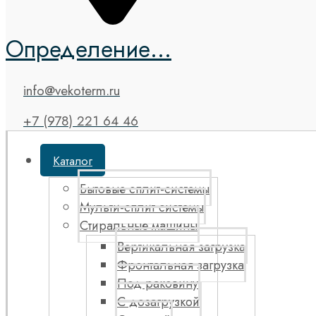
Определение...
info@vekoterm.ru
+7 (978) 221 64 46
Каталог
Бытовые сплит-системы
Мульти-сплит системы
Стиральные машины
Вертикальная загрузка
Фронтальная загрузка
Под раковину
С дозагрузкой