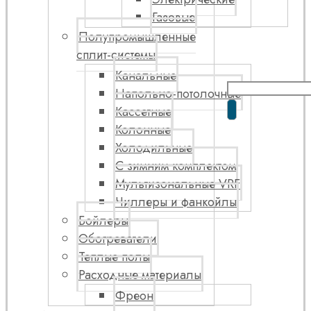
Газовые
Полупромышленные
сплит-системы
Канальные
Напольно-потолочные
Кассетные
Колонные
Холодильные
С зимним комплектом
Мультизональные VRF
Чиллеры и фанкойлы
Бойлеры
Обогреватели
Теплые полы
Расходные материалы
Фреон