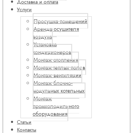
Доставка и оплата
Услуги
Просушка помещений
Аренда осушителя
воздуха
Установка
кондиционеров
Монтаж отопления
Монтаж теплых полов
Монтаж вентиляции
Монтаж блочно-
модульных котельных
Монтаж
промхолодильного
оборудования
Статьи
Контакты