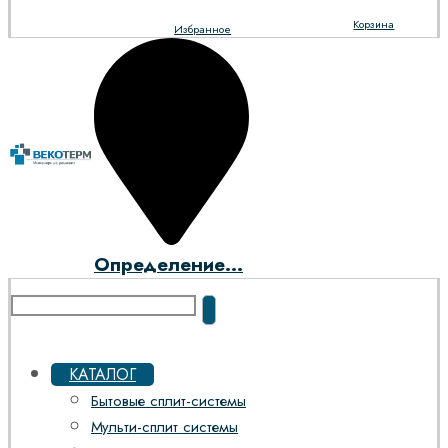
Корзина
Избранное
Определение...
КАТАЛОГ
Бытовые сплит-системы
Мульти-сплит системы