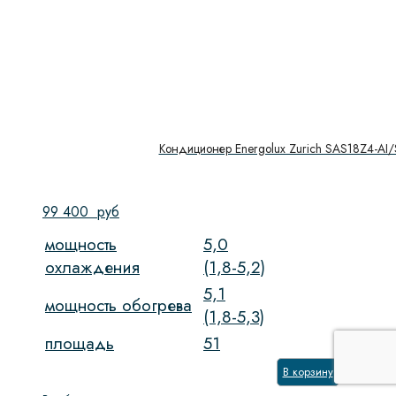
Кондиционер Energolux Zurich SAS18Z4-AI
99 400
руб
мощность
5,0
охлаждения
(1,8-5,2)
5,1
мощность обогрева
(1,8-5,3)
площадь
51
В корзину