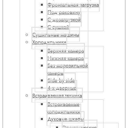
Фронтальная загрузка
Под раковину
С дозагрузкой
С сушкой
Сушильные машины
Холодильники
Верхняя камера
Нижняя камера
Без морозильной
камеры
Side by side
4-х дверные
Встраиваемая техника
Встраиваемые
холодильники
Духовые шкафы
Электрические