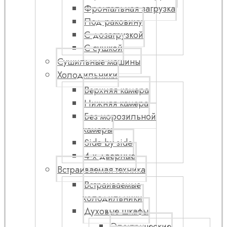
Фронтальная загрузка
Под раковину
С дозагрузкой
С сушкой
Сушильные машины
Холодильники
Верхняя камера
Нижняя камера
Без морозильной
камеры
Side by side
4-х дверные
Встраиваемая техника
Встраиваемые
холодильники
Духовые шкафы
Электрические