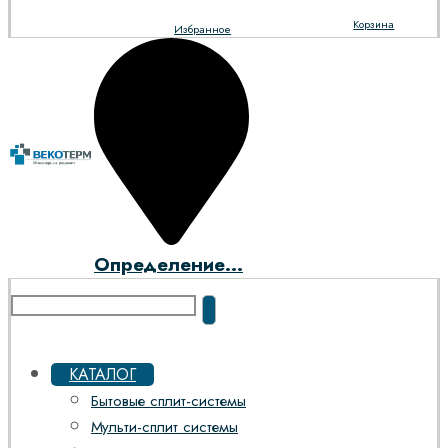
Корзина
Избранное
Определение...
КАТАЛОГ
Бытовые сплит-системы
Мульти-сплит системы