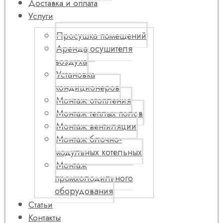
Доставка и оплата
Услуги
Просушка помещений
Аренда осушителя
воздуха
Установка
кондиционеров
Монтаж отопления
Монтаж теплых полов
Монтаж вентиляции
Монтаж блочно-
модульных котельных
Монтаж
промхолодильного
оборудования
Статьи
Контакты