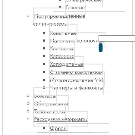
Газовые
Полупромышленные
сплит-системы
Канальные
Напольно-потолочные
Кассетные
Колонные
Холодильные
С зимним комплектом
Мультизональные VRF
Чиллеры и фанкойлы
Бойлеры
Обогреватели
Теплые полы
Расходные материалы
Фреон