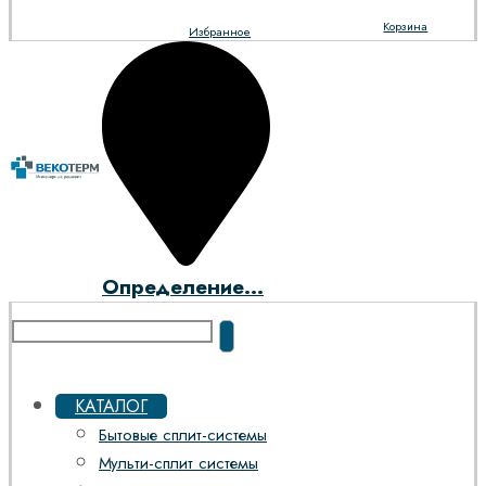
Корзина
Избранное
Определение...
КАТАЛОГ
Бытовые сплит-системы
Мульти-сплит системы