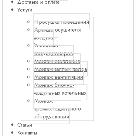
Доставка и оплата
Услуги
Просушка помещений
Аренда осушителя
воздуха
Установка
кондиционеров
Монтаж отопления
Монтаж теплых полов
Монтаж вентиляции
Монтаж блочно-
модульных котельных
Монтаж
промхолодильного
оборудования
Статьи
Контакты