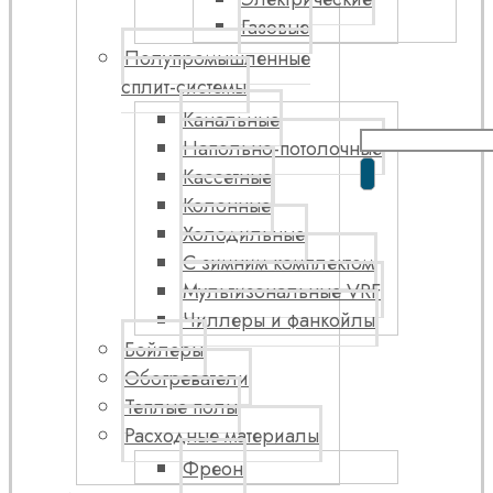
Газовые
Полупромышленные
сплит-системы
Канальные
Напольно-потолочные
Кассетные
Колонные
Холодильные
С зимним комплектом
Мультизональные VRF
Чиллеры и фанкойлы
Бойлеры
Обогреватели
Теплые полы
Расходные материалы
Фреон