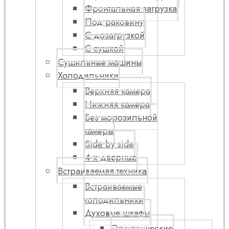
Фронтальная загрузка
Под раковину
С дозагрузкой
С сушкой
Сушильные машины
Холодильники
Верхняя камера
Нижняя камера
Без морозильной
камеры
Side by side
4-х дверные
Встраиваемая техника
Встраиваемые
холодильники
Духовые шкафы
Электрические