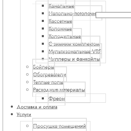
Канальные
Напольно-потолочные
Кассетные
Колонные
Холодильные
С зимним комплектом
Мультизональные VRF
Чиллеры и фанкойлы
Бойлеры
Обогреватели
Теплые полы
Расходные материалы
Фреон
Доставка и оплата
Услуги
Просушка помещений