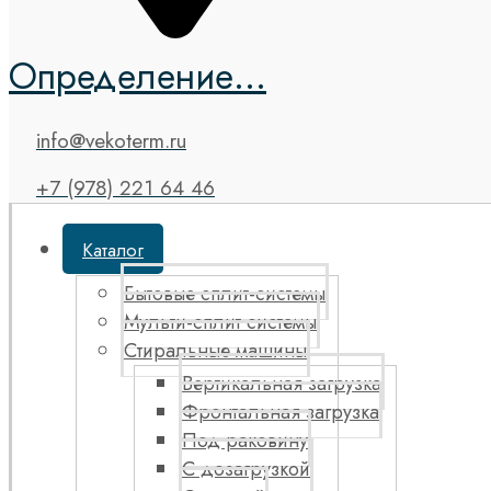
Определение...
info@vekoterm.ru
+7 (978) 221 64 46
Каталог
Бытовые сплит-системы
Мульти-сплит системы
Стиральные машины
Вертикальная загрузка
Фронтальная загрузка
Под раковину
С дозагрузкой