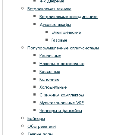
4-х дверные
Встраиваемая техника
Встраиваемые холодильники
Духовые шкафы
Электрические
Газовые
Полупромышленные сплит-системы
Канальные
Напольно-потолочные
Кассетные
Колонные
Холодильные
С зимним комплектом
Мультизональные VRF
Чиллеры и фанкойлы
Бойлеры
Обогреватели
Теплые полы