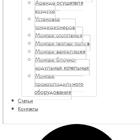
Аренда осушителя
воздуха
Установка
кондиционеров
Монтаж отопления
Монтаж теплых полов
Монтаж вентиляции
Монтаж блочно-
модульных котельных
Монтаж
промхолодильного
оборудования
Статьи
Контакты