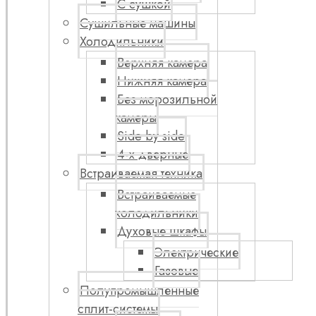
С сушкой
Сушильные машины
Холодильники
Верхняя камера
Нижняя камера
Без морозильной
камеры
Side by side
4-х дверные
Встраиваемая техника
Встраиваемые
холодильники
Духовые шкафы
Электрические
Газовые
Полупромышленные
сплит-системы